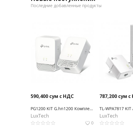
Последние добавленные продукты
590,400
сум с НДС
787,200
сум с
PG1200 KIT G.hn1200 Комплект гигабитных Powerline-адаптеров
LuxTech
LuxTech
0