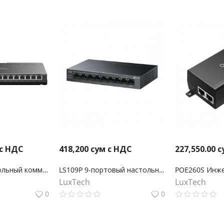
 с НДС
418,200
сум с НДС
227,550.00
с
TL-SG116P Настольный коммутатор с 16 гигабитными портами PoE+
LS109P 9-портовый настольный коммутатор 10/100 Мбит/с с 8-портами PoE+
LuxTech
LuxTech
0
0