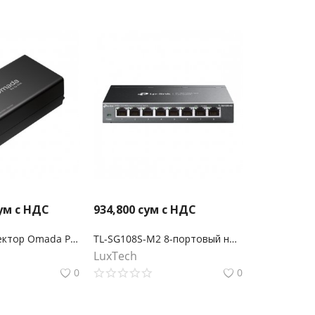
ум с НДС
934,800
сум с НДС
POE260S Инжектор Omada PoE+ 2,5 Гбит/с
TL-SG108S-M2 8-портовый настольный коммутатор 2,5G Multi Gigabit
LuxTech
0
0