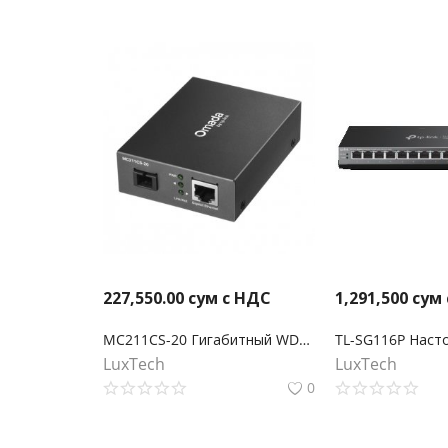
227,550.00
сум с НДС
1,291,500
сум
MC211CS-20 Гигабитный WDM медиаконвертер Omada
LuxTech
LuxTech
0