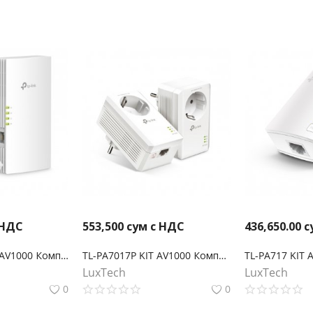
 НДС
553,500
сум с НДС
436,650.00
с
TL-WPA7817 KIT AV1000 Комплект гигабитных Powerline-адаптеров с AX1500 Wi-Fi 6
TL-PA7017P KIT AV1000 Комплект гигабитных Powerline-адаптеров со встроенной розеткой
LuxTech
LuxTech
0
0