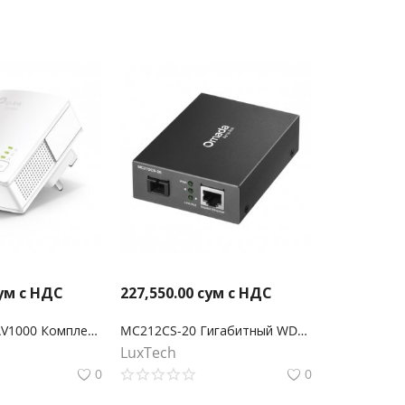
ум с НДС
227,550.00
сум с НДС
TL-PA717 KIT AV1000 Комплект гигабитных адаптеров Powerline
MC212CS-20 Гигабитный WDM медиаконвертер Omada
LuxTech
0
0