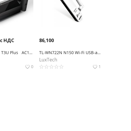
 с НДС
86,100
TP-Link Archer T3U Plus AC1300 Двухдиапазонный Wi‑Fi USB‑адаптер высокого усиления
TL-WN722N N150 Wi-Fi USB-адаптер высокого усиления
LuxTech
0
1