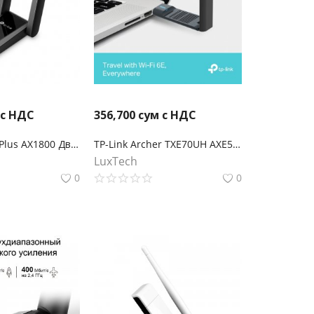
 с НДС
356,700
сум с НДС
Archer TX30U Plus AX1800 Двухдиапазонный беспроводной USB-адаптер высокого усиления Wi-Fi 6
TP-Link Archer TXE70UH AXE5400 Wi-Fi 6E Беспроводной USB-адаптер с высоким коэффициентом усиления
LuxTech
0
0