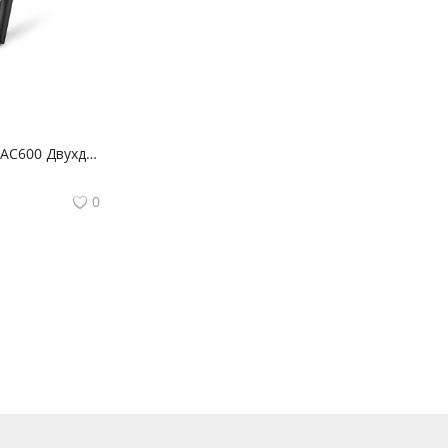
Archer T2U Plus AC600 Двухдиапазонный Wi‑Fi USB‑адаптер высокого усиления
0