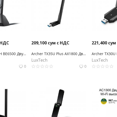
 НДС
209,100
сум с НДС
221,400
сум
Archer TBE400UH BE6500 Двухдиапазонный беспроводной USB-адаптер высокого усиления Wi-Fi 7
Archer TX35U Plus AX1800 Двухдиапазонный беспроводной USB-адаптер высокого усиления Wi-Fi 6
LuxTech
LuxTech
0
0