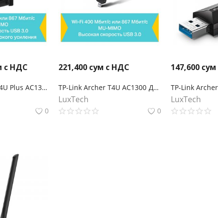
м с НДС
221,400
сум с НДС
147,600
сум
TP-Link Archer T4U Plus AC1300 Wi-Fi USB‑адаптер высокого усиления с двумя антеннами
TP-Link Archer T4U AC1300 Двухдиапазонный Wi‑Fi USB‑адаптер
LuxTech
LuxTech
0
0