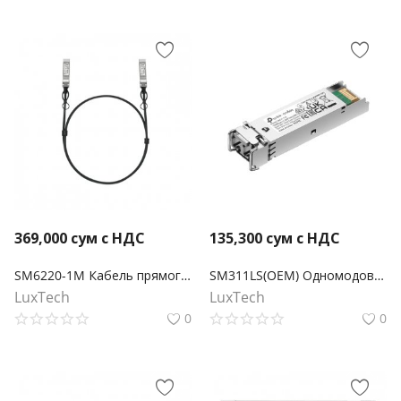
369,000
сум с НДС
135,300
сум с НДС
SM6220-1M Кабель прямого подключения Omada 1 метр 25G SFP28
SM311LS(OEM) Одномодовый гигабитный SFP LC трансивер Omada
LuxTech
LuxTech
0
0