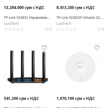
13,284,000
сум с НДС
8,413,200
сум с НДС
TP-Link SX3832 Управляемый коммутатор Omada 24-портовый 10GBASE-T L2+ с 8 слотами 10GE SFP+
TP-Link SX3032F Omada 32-портовый 10-гигабитный управляемый SFP+ коммутатор L2+
LuxTech
LuxTech
0
0
541,200
сум с НДС
1,070,100
сум с НДС