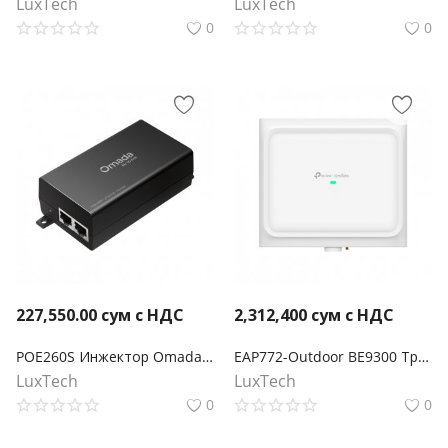
LuxTech
LuxTech
0
0
227,550.00
сум с НДС
2,312,400
сум с НДС
POE260S Инжектор Omada PoE+ 2,5 Гбит/с
EAP772-Outdoor BE9300 Трехдиапазонная внутренняя/наружная точка доступа Wi-Fi 7
LuxTech
LuxTech
0
0