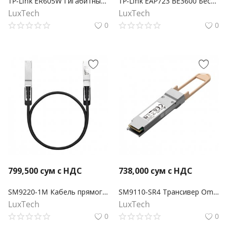
TP-Link ER605W Гигабитный Wi-Fi AC1200 шлюз Omada
TP-Link EAP723 BE3600 Беспроводная потолочная точка доступа Wi-Fi 7
LuxTech
LuxTech
0
0
799,500
сум с НДС
738,000
сум с НДС
SM9220-1M Кабель прямого подключения Omada QSFP28 длиной 1 метр 100G
SM9110-SR4 Трансивер Omada 100GBASE-SR4 QSFP28
LuxTech
LuxTech
0
0