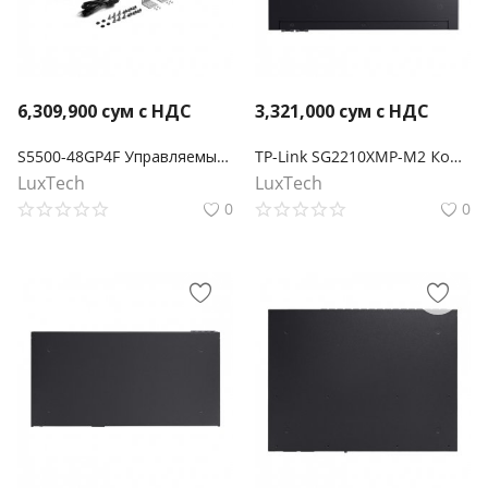
6,309,900
сум с НДС
3,321,000
сум с НДС
S5500-48GP4F Управляемый коммутатор Omada Pro 48 портов PoE+ Gigabit L2+ с 4 слотами SFP
TP-Link SG2210XMP-M2 Коммутатор Smart с 8 портами 2.5GBASE-T PoE+ и 2 портами 10GE SFP+ Omada
LuxTech
LuxTech
0
0