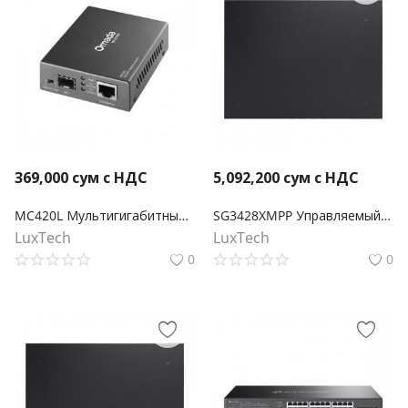
369,000
сум с НДС
5,092,200
сум с НДС
MC420L Мультигигабитный медиаконвертер Omada 10G SFP+
SG3428XMPP Управляемый коммутатор Omada L2+ с 24 портами Gigabit и 4 портами 10GE SFP+ с 16 портами PoE+ и 8 портами PoE++
LuxTech
LuxTech
0
0