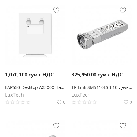
1,070,100
сум с НДС
325,950.00
сум с НДС
EAP650-Desktop AX3000 Настольная гигабитная точка доступа WiFi 6
TP-Link SM5110LSB-10 Двунаправленный модуль Omada 10GBase-BX WDM SFP+ LC
LuxTech
LuxTech
0
0