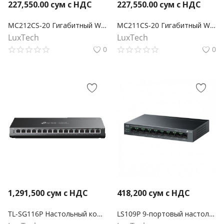
227,550.00
сум с НДС
227,550.00
сум с НДС
MC212CS-20 Гигабитный WDM медиаконвертер Omada
MC211CS-20 Гигабитный WDM медиаконвертер Omada
LuxTech
LuxTech
0
0
1,291,500
сум с НДС
418,200
сум с НДС
TL-SG116P Настольный коммутатор с 16 гигабитными портами PoE+
LS109P 9-портовый настольный коммутатор 10/100 Мбит/с с 8-портами PoE+