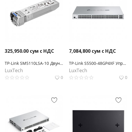
325,950.00
сум с НДС
7,084,800
сум с НДС
TP-Link SM5110LSA-10 Двунаправленный модуль Omada 10GBase-BX WDM SFP+ LC
TP-Link S5500-48GP4XF Управляемый коммутатор Omada Pro 48 портов PoE+ Gigabit L2+ с 4 слотами SFP+
LuxTech
LuxTech
0
0