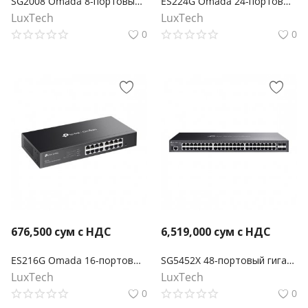
SG2008 Omada 8-портовый гигабитный коммутатор Smart
ES224G Omada 24-портовый гигабитный Easy Managed коммутатор
LuxTech
LuxTech
0
0
676,500
сум с НДС
6,519,000
сум с НДС
ES216G Omada 16-портовый гигабитный Easy Managed коммутатор
SG5452X 48-портовый гигабитный управляемый коммутатор Omada Lite L3 с 4 слотами 10G
LuxTech
LuxTech
0
0