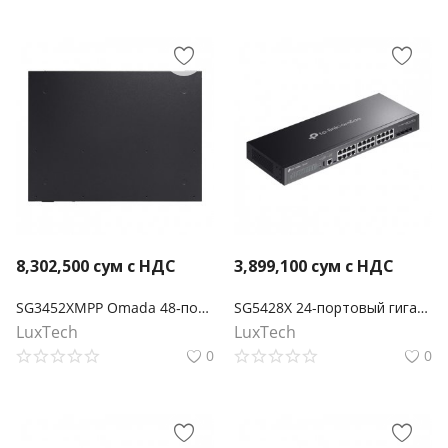
8,302,500
сум с НДС
3,899,100
сум с НДС
SG3452XMPP Omada 48‑портовый гигабитный управляемый РоЕ-коммутатор уровня L2+ (40 портов PoE+ и 8 портов PoE++) с 4 SFP+ слотами 10G
SG5428X 24-портовый гигабитный стекируемый управляемый коммутатор Omada Lite L3 с 4 слотами 10G
LuxTech
LuxTech
0
0