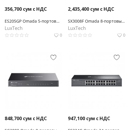
356,700
сум с НДС
2,435,400
сум с НДС
ES205GP Omada 5-портовый гигабитный Easy Managed коммутатор с 4 портами PoE+
SX3008F Omada 8-портовый 10-гигабитный управляемый SFP+ коммутатор L2+
LuxTech
LuxTech
0
0
848,700
сум с НДС
947,100
сум с НДС