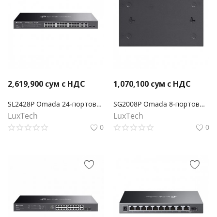
2,619,900
сум с НДС
1,070,100
сум с НДС
SL2428P Omada 24‑портовый управляемый РоЕ-коммутатор Smart Fast Ethernet, 2 гигабитными портами без РоЕ и 2 SFP слотами
SG2008P Omada 8‑портовый гигабитный управляемый коммутатор Smart с 4 портами PoE+
LuxTech
LuxTech
0
0