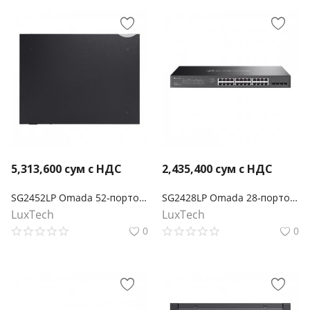
5,313,600
сум с НДС
2,435,400
сум с НДС
SG2452LP Omada 52‑портовый гигабитный управляемый коммутатор Smart с 32 портами PoE+
SG2428LP Omada 28‑портовый гигабитный управляемый коммутатор Smart с 6 портами PoE+
LuxTech
LuxTech
0
0