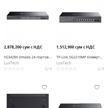
2,878,200
сум с НДС
1,512,900
сум с НДС
SG3428X Omada 24‑портовый гигабитный управляемый коммутатор L2+ с 4 SFP+ слотами 10G
TP-Link SG2210MP Коммутатор Smart линейки Omada с 8 гигабитными портами PoE+ и 2 портами SFP
LuxTech
LuxTech
0
0