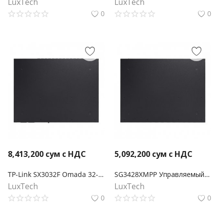
LuxTech
LuxTech
0
0
8,413,200
сум с НДС
5,092,200
сум с НДС
TP-Link SX3032F Omada 32-портовый 10-гигабитный управляемый SFP+ коммутатор L2+
SG3428XMPP Управляемый коммутатор Omada L2+ с 24 портами Gigabit и 4 портами 10GE SFP+ с 16 портами PoE+ и 8 портами PoE++
LuxTech
LuxTech
0
0