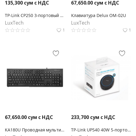
135,300
сум с НДС
67,650.00
сум с НДС
TP-Link CP250 3-портовый адаптер питания для прикуривателя с 2-портовым USB-зарядным устройством
Клавиатура Delux OM-02U
LuxTech
LuxTech
1
1
67,650.00
сум с НДС
233,700
сум с НДС
KA180U Проводная мультимедийная клавиатура
TP-Link UP540 40W 5-портовая USB Зарядка