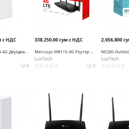
м с НДС
338,250.00
сум с НДС
2,656,800
су
Mercusys MB130-4G Двухдиапазонный роутер Wi‑Fi AC1200 с поддержкой 4G LTE
Mercusys MB115-4G Роутер Wi-Fi N300 с поддержкой 4G LTE
LuxTech
LuxTech
0
0