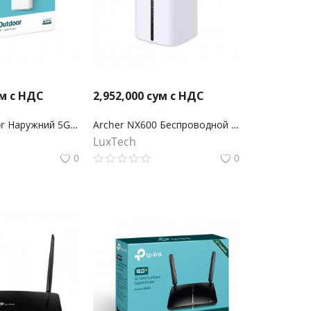
м с НДС
2,952,000
сум с НДС
NE200-Outdoor Наружний 5G маршрутизатор
Archer NX600 Беспроводной двухдиапазонный 5G маршрутизатор AX3600 2,5 Гбит/с
LuxTech
0
0