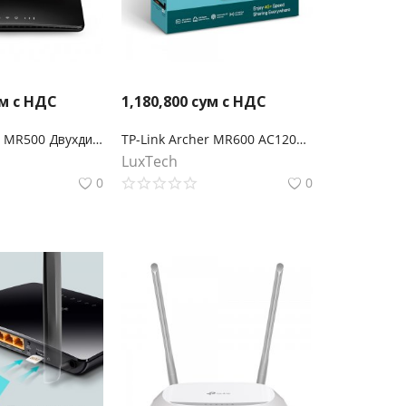
м с НДС
1,180,800
сум с НДС
TP-Link Archer MR500 Двухдиапазонный гигабитный Wi‑Fi роутер AC1200 с поддержкой 4G+ категории 6
TP-Link Archer MR600 AC1200 Двухдиапазонный беспроводной гигабитный 4G+ Cat.6 LTE маршрутизатор co слотом для SIM-карты
LuxTech
0
0