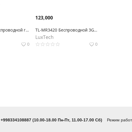
123,000
TL-WR1043N Беспроводной гигабитный маршрутизатор серии N, скорость до 450Мбит/с
TL-MR3420 Беспроводной 3G/4G-маршрутизатор серии N, скорость до 300 Мбит/с
LuxTech
0
0
 +998334108887 (10.00-18.00 Пн-Пт, 11.00-17.00 Сб)
Режим работы