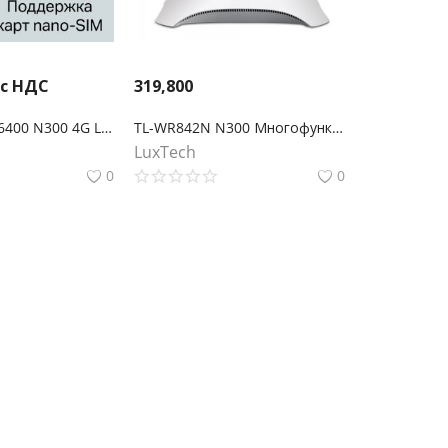
 с НДС
319,800
TP-Link TL-MR6400 N300 4G LTE Wi-Fi роутер
TL-WR842N N300 Многофункциональный Wi-Fi роутер с поддержкой 3G/4G
LuxTech
0
0