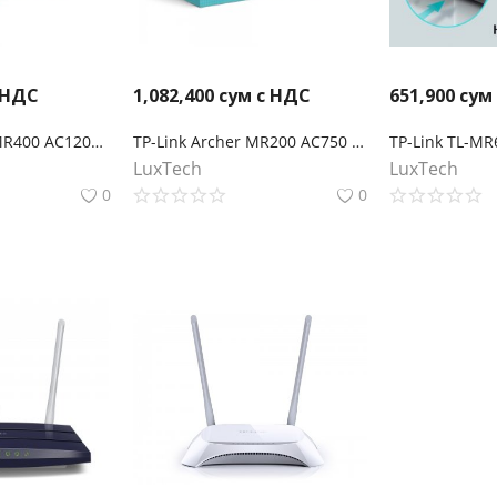
 НДС
1,082,400
сум с НДС
651,900
сум
TP-Link Archer MR400 AC1200 Двухдиапазонный беспроводной 4G LTE маршрутизатор co слотом для SIM-карты
TP-Link Archer MR200 AC750 Двухдиапазонный беспроводной 4G LTE маршрутизатор co слотом для SIM-карты
LuxTech
LuxTech
0
0