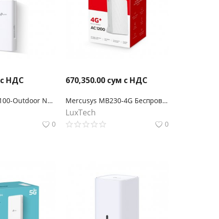
 с НДС
670,350.00
сум с НДС
TP-Link TL-MR100-Outdoor N300 Наружный беспроводной 4G LTE маршрутизатор
Mercusys MB230-4G Беспроводной двухдиапазонный гигабитный маршрутизатор 4G+ Cat6 AC1200
LuxTech
0
0