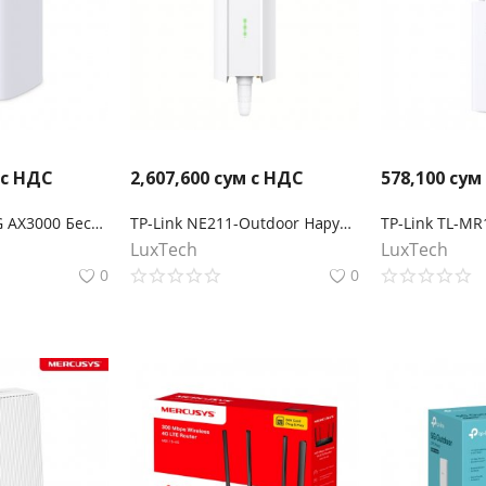
 с НДС
2,607,600
сум с НДС
578,100
сум
Archer NX500 5G AX3000 Беспроводной двухдиапазонный гигабитный маршрутизатор
TP-Link NE211-Outdoor Наружный шлюз 5G
LuxTech
LuxTech
0
0