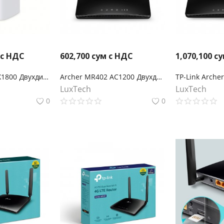
 с НДС
602,700
сум с НДС
1,070,100
су
Archer NX200 AX1800 Двухдиапазонный беспроводной гигабитный 5G-маршрутизатор
Archer MR402 AC1200 Двухдиапазонный беспроводной 4G LTE маршрутизатор
LuxTech
LuxTech
0
0