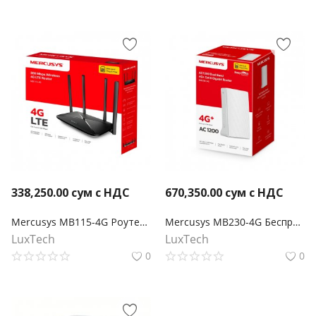
338,250.00
сум с НДС
670,350.00
сум с НДС
Mercusys MB115-4G Роутер Wi-Fi N300 с поддержкой 4G LTE
Mercusys MB230-4G Беспроводной двухдиапазонный гигабитный маршрутизатор 4G+ Cat6 AC1200
LuxTech
LuxTech
0
0