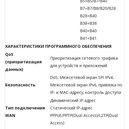
B5+B5/B7/B40
B7+B7/B8/B20/B28
B28+B40
B38+B38
B40+B40
B41+B41
ХАРАКТЕРИСТИКИ ПРОГРАММНОГО ОБЕСПЕЧЕНИЯ
QoS
Приоритизация сетевого трафика
(приоритизация
для устройств и приложений
данных)
DoS, Межсетевой экран SPI IPv4,
Безопасность
Межсетевой экран IPv6, привязка по
IP- и MAC-адресу, контроль доступа
Динамический IP-адрес
Тип подключения
Статический IP-адрес
WAN
PPPoE/PPTP(Dual Access)/L2TP(Dual
Access)