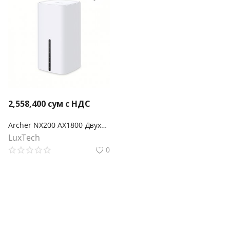
2,558,400
сум с НДС
Archer NX200 AX1800 Двухдиапазонный беспроводной гигабитный 5G-маршрутизатор
LuxTech
0