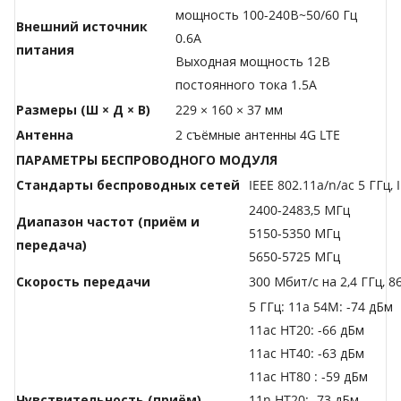
мощность 100-240В~50/60 Гц
Внешний источник
0.6A
питания
Выходная мощность 12В
постоянного тока 1.5A
Размеры (Ш × Д × В)
229 × 160 × 37 мм
Антенна
2 съёмные антенны 4G LTE
ПАРАМЕТРЫ БЕСПРОВОДНОГО МОДУЛЯ
Стандарты беспроводных сетей
IEEE 802.11a/n/ac 5 ГГц, 
2400-2483,5 МГц
Диапазон частот (приём и
5150-5350 МГц
передача)
5650-5725 МГц
Скороcть передачи
300 Мбит/с на 2,4 ГГц, 8
5 ГГц: 11a 54M: -74 дБм
11ac HT20: -66 дБм
11ac HT40: -63 дБм
11ac HT80 : -59 дБм
Чувствительность (приём)
11n HT20: -73 дБм