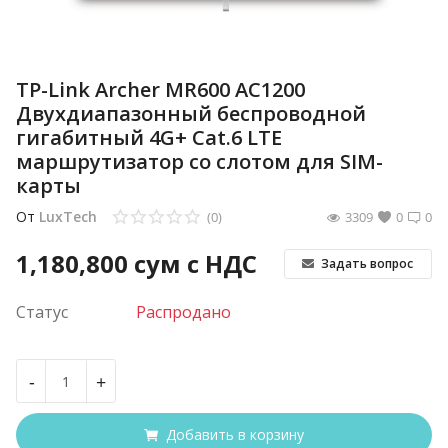
TP-Link Archer MR600 AC1200
Двухдиапазонный беспроводной
гигабитный 4G+ Cat.6 LTE
маршрутизатор co слотом для SIM-
карты
От
LuxTech
(0)
3309
0
0
1,180,800
сум с НДС
Задать вопрос
Статус
Распродано
-
+
Добавить в корзину