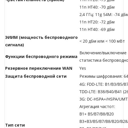
11n HT40: -70 дБм
2,4 ГГц: 11g 54M: -74 дБ
11n HT20: -72 дБм
11n HT40: -69 дБм
ЭИИМ (мощность беспроводного
< 20 дБм или < 100 мВт
сигнала)
Включение/выключение 
Функции беспроводного режима
статистика беспроводн
Резервное переключение WAN
Yes
Защита беспроводной сети
Режимы шифрования: 64
4G: FDD-LTE: B1/B3/B5/B
TDD-LTE: B38/B40/B41 (2
3G: DC-HSPA+/HSPA/UMTS
Агрегация частот:
B1+ B5/B7/B8/B20
B3+B3/B5/B7/B8/B20/B28
Тип сети