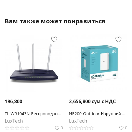
Вам также может понравиться
196,800
2,656,800
сум с НДС
TL-WR1043N Беспроводной гигабитный маршрутизатор серии N, скорость до 450Мбит/с
NE200-Outdoor Наружний 5G маршрутизатор
LuxTech
LuxTech
0
0