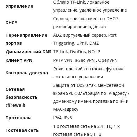
Облако TP-Link, локальное
Управление
управление, удалённое управление
Сервер, список клиентов DHCP,
DHCP
резервирование адресов
Перенаправление
ALG, виртуальный сервер, Port
портов
Triggering, UPnP, DMZ
Динамический DNS
TP-Link, DynDns, NO-IP
Клиент VPN
PPTP VPN, IPSec VPN , OpenVPN
Родительский контроль, функция
Контроль доступа
локального управления
Защита от DoS-атак, межсетевой
Сетевая
экран SPI, фильтрация по IP-адресу /
безопасность
доменному имени, привязка по IP- и
(firewall)
MAC-адресу
Протоколы
IPv4, IPv6
1 х гостевая сеть на 2,4 ГГц, 1 х
Гостевая сеть
гостевая сеть на 5 ГГц