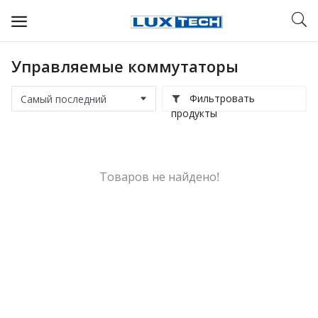
Управляемые коммутаторы
WIFI ДЛЯ ДОМА
Фильтровать
РЕШЕНИЯ ДЛЯ ДОМА
продукты
ДЛЯ БИЗНЕСА
ДЛЯ ОПЕРАТОРОВ СВЯЗИ
Товаров не найдено!
Прочее
Избранное
Контакты
Войти
Регистрация