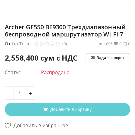
Archer GE550 BE9300 Трехдиапазонный
беспроводной маршрутизатор Wi-Fi 7
От
LuxTech
(0)
1096
0
0
2,558,400
сум с НДС
Задать вопрос
Статус
Распродано
-
+
Добавить в корзину
Добавить в избранное