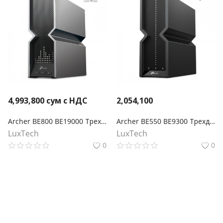
4,993,800
сум с НДС
2,054,100
Archer BE800 BE19000 Трехдиапазонный маршрутизатор Wi-Fi 7
Archer BE550 BE9300 Трехдиапазонный беспроводной маршрутизатор Wi-Fi 7
LuxTech
LuxTech
0
0