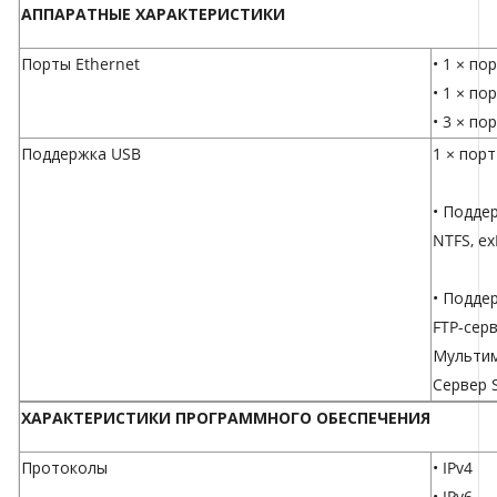
АППАРАТНЫЕ ХАРАКТЕРИСТИКИ
Порты Ethernet
• 1 × по
• 1 × по
• 3 × по
Поддержка USB
1 × порт
• Подде
NTFS, ex
• Подде
FTP-сер
Мультим
Сервер 
ХАРАКТЕРИСТИКИ ПРОГРАММНОГО ОБЕСПЕЧЕНИЯ
Протоколы
• IPv4
• IPv6