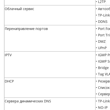
• L2TP
Облачный сервис
• Автоо
• TP-Link
• DDNS
Перенаправление портов
• Port F
• Port Tr
• DMZ
• UPnP
IPTV
• IGMP P
• IGMP 
• Bridge
• Tag VL
DHCP
• Резер
• Списо
• Сервер
Сервера динамических DNS
• TP-Link
• NO-IP