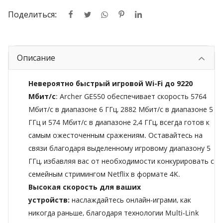
Поделиться:
Описание
Невероятно быстрый игровой Wi-Fi до 9220
Мбит/с
: Archer GE550 обеспечивает скорость 5764
Мбит/с в диапазоне 6 ГГц, 2882 Мбит/с в диапазоне 5
ГГц и 574 Мбит/с в диапазоне 2,4 ГГц, всегда готов к
самым ожесточенным сражениям. Оставайтесь на
связи благодаря выделенному игровому диапазону 5
ГГц, избавляя вас от необходимости конкурировать с
семейным стримингом Netflix в формате 4K.
Высокая скорость для ваших
устройств:
наслаждайтесь онлайн-играми, как
никогда раньше, благодаря технологии Multi-Link