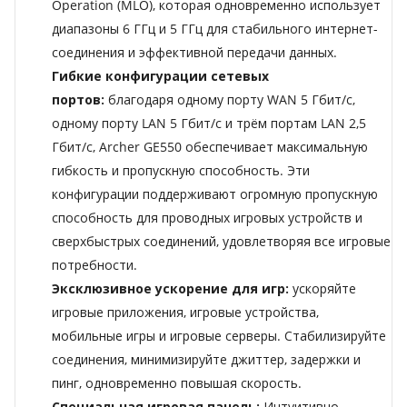
Operation (MLO), которая одновременно использует
диапазоны 6 ГГц и 5 ГГц для стабильного интернет-
соединения и эффективной передачи данных.
Гибкие конфигурации сетевых
портов:
благодаря одному порту WAN 5 Гбит/с,
одному порту LAN 5 Гбит/с и трём портам LAN 2,5
Гбит/с, Archer GE550 обеспечивает максимальную
гибкость и пропускную способность. Эти
конфигурации поддерживают огромную пропускную
способность для проводных игровых устройств и
сверхбыстрых соединений, удовлетворяя все игровые
потребности.
Эксклюзивное ускорение для игр:
ускоряйте
игровые приложения, игровые устройства,
мобильные игры и игровые серверы. Стабилизируйте
соединения, минимизируйте джиттер, задержки и
пинг, одновременно повышая скорость.
Специальная игровая панель:
Интуитивно