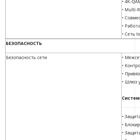
• 4K-QA
• Multi-
• Совме
• Работа
• Сеть I
БЕЗОПАСНОСТЬ
Безопасность сети
• Межсе
• Контр
• Привяз
• Шлюз 
Систем
• Защит
• Блоки
• Защит