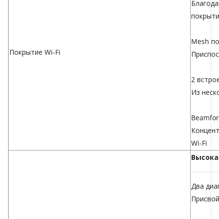
Благода
покрыт
Mesh по
Покрытие Wi-Fi
Приспос
2 встро
Из неск
Beamfo
Концент
Wi-Fi
Высока
Два диа
Присвой