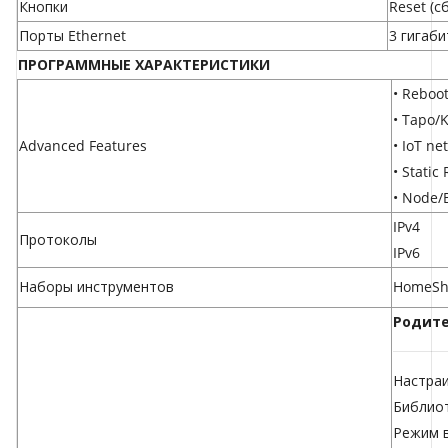
Кнопки
Reset (с
Порты Ethernet
3 гигаб
ПРОГРАММНЫЕ ХАРАКТЕРИСТИКИ
• Reboo
• Tapo/
Advanced Features
• IoT ne
• Static
• Node/
IPv4
Протоколы
IPv6
Наборы инструментов
HomeSh
Родите
Настра
Библио
Режим в