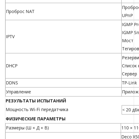
Пробро
Проброс NAT
UPnP
IGMP Pr
IGMP Sn
IPTV
Мост
Тегиро
Резерв
DHCP
Список 
Сервер
DDNS
TP-Link
Управление
Прилож
РЕЗУЛЬТАТЫ ИСПЫТАНИЙ
Мощность Wi-Fi передатчика
< 20 дБ
ФИЗИЧЕСКИЕ ПАРАМЕТРЫ
Размеры (Ш × Д × В)
110 × 11
Deco X50