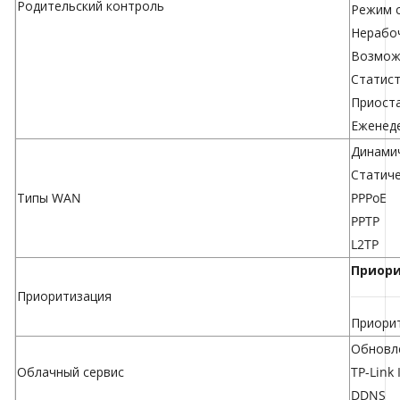
Родительский контроль
Режим 
Нерабо
Возможн
Статист
Приост
Еженед
Динамич
Статиче
Типы WAN
PPPoE
PPTP
L2TP
Приори
Приоритизация
Приорит
Обновле
Облачный сервис
TP-Link 
DDNS