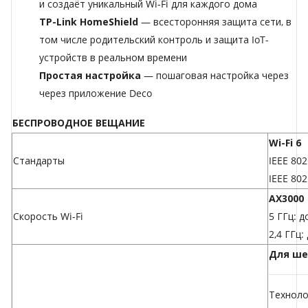
и создаёт уникальный Wi‑Fi для каждого дома
TP-Link HomeShield
— всесторонняя защита сети, в
том числе родительский контроль и защита IoT-
устройств в реальном времени
Простая настройка
— пошаговая настройка через
через приложение Deco
БЕСПРОВОДНОЕ ВЕЩАНИЕ
Wi-Fi 6
Стандарты
IEEE 802
IEEE 802
AX3000
Скорость Wi-Fi
5 ГГц: д
2,4 ГГц:
Для ше
Техноло