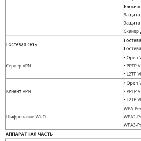
Блокиро
Защита 
Защита 
Сканер 
Гостева
Гостевая сеть
Гостева
• Open 
Сервер VPN
• PPTP 
• L2TP 
• Open 
Клиент VPN
• PPTP V
• L2TP V
WPA-Per
Шифрование Wi-Fi
WPA2-Pe
WPA3-Pe
АППАРАТНАЯ ЧАСТЬ