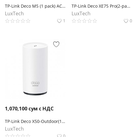
TP-Link Deco M5 (1 pack) AC1300 Домашняя Mesh Wi-Fi система
TP-Link Deco XE75 Pro(2-pack) AXE5400 Трехдиапазонная Mesh-система Wi-Fi 6E
LuxTech
LuxTech
1
0
1,070,100
сум с НДС
TP-Link Deco X50-Outdoor(1-pack) Mesh-модуль AX3000 для улицы и помещений
LuxTech
0