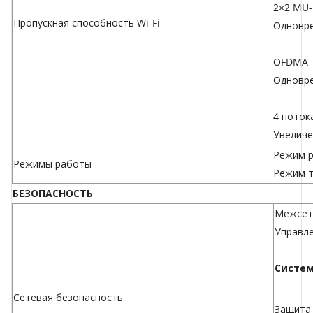
2×2 MU
Пропускная способность Wi-Fi
Одновре
OFDMA
Одновре
4 поток
Увеличе
Режим 
Режимы работы
Режим т
БЕЗОПАСНОСТЬ
Межсете
Управл
Систем
Сетевая безопасность
Защита 