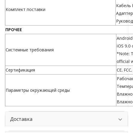
Кабель 
Комплект поставки
Адаптер
Руковод
ПРОЧЕЕ
Android 
iOS 9.0 
Системные требования
*Note: 
official
Сертификация
CE, FCC
Рабочая
Темпера
Параметры окружающей среды
Влажнос
Влажнос
Доставка