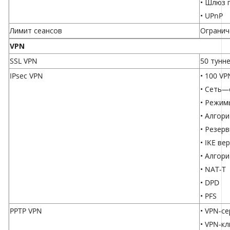
• Шлюз п
• UPnP
Лимит сеансов
Огранич
VPN
SSL VPN
50 тунн
IPsec VPN
• 100 VP
• Сеть—
• Режим
• Алгори
• Резер
• IKE ве
• Алгор
• NAT-T
• DPD
• PFS
PPTP VPN
• VPN-с
• VPN-кл