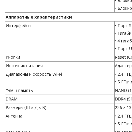
• Блокир
• Блоки
Аппаратные характеристики
Интерфейсы
• Порт 
• Гигаб
• 4 гиг
• Порт 
Кнопки
Reset (С
Источник питания
Адаптер
Диапазоны и скорость Wi-Fi
• 2,4 ГГ
• 5 ГГц:
Флеш-память
NAND (1
DRAM
DDR4 (5
Размеры (Ш × Д × В)
226 × 13
Антенна
• 2,4 ГГ
• 5 ГГц: