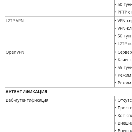
• 50 тун
• PPTP 
L2TP VPN
• VPN-се
• VPN-кл
• 50 тун
• L2TP п
OpenVPN
• Серве
• Клиент
• 55 ту
• Режим
• Режим
АУТЕНТИФИКАЦИЯ
Веб-аутентификация
• Отсут
• Прост
• Хот-с
• Внешн
• Внешн