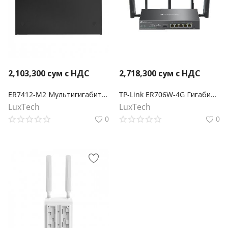
2,103,300
сум с НДС
2,718,300
сум с НДС
ER7412-M2 Мультигигабитный VPN-шлюз Omada
TP-Link ER706W-4G Гигабитный VPN-маршрутизатор Omada 4G+ Cat6 AX3000
LuxTech
LuxTech
0
0