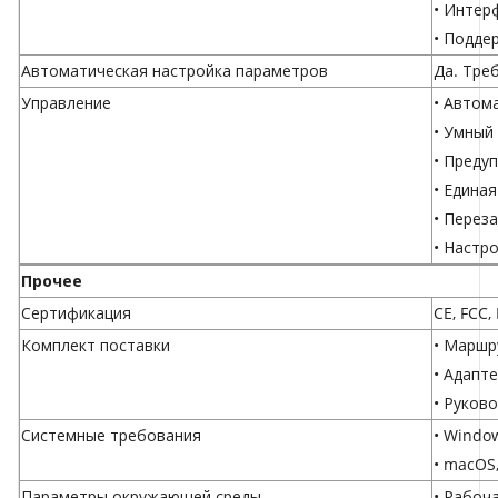
• Интер
• Подде
Автоматическая настройка параметров
Да. Тре
Управление
• Автом
• Умный
• Преду
• Едина
• Перез
• Настр
Прочее
Сертификация
CE, FCC,
Комплект поставки
• Маршр
• Адапт
• Руков
Системные требования
• Windows
• macOS,
Параметры окружающей среды
• Рабоча