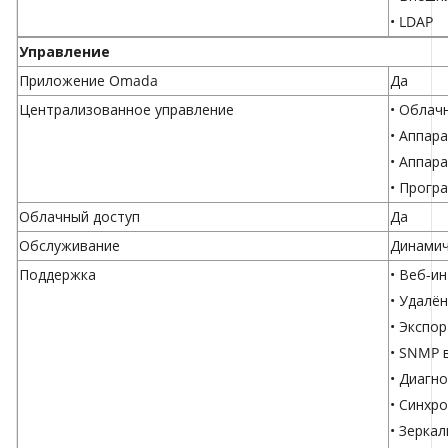
• LDAP
Управление
Приложение Omada
Да
Централизованное управление
•
Облач
•
Аппара
•
Аппара
•
Прогр
Облачный доступ
Да
Обслуживание
Динамич
Поддержка
• Веб-и
• Удалё
• Экспо
• SNMP 
• Диагно
• Синхр
• Зерка