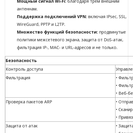
Мощный сигнал Wi‑Fi:
благодаря трём внешним
антеннам.
Поддержка подключений VPN:
включая IPsec, SSL,
WireGuard, PPTP и L2TP.
Множество функций безопасности:
продвинутые
политики межсетевого экрана, защита от DoS‑атак,
фильтрация IP‑, MAC‑ и URL‑адресов и не только.
Безопасность
Контроль доступа
Управле
Фильтрация
• Фильт
• Фильт
• Веб-б
Проверка пакетов ARP
• Отпра
• Скани
• Привяз
Защита от атак
• Защит