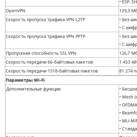
• ESP, S
OpenVPN
129,3 М
Скорость пропуска трафика VPN L2TP
• Без ш
• С шиф
Скорость пропуска трафика VPN PPTP
• Без ш
• С шиф
Пропускная способность SSL VPN
126,7 М
Скорость передачи 66-байтовых пакетов
1 453 48
Скорость передачи 1518-байтовых пакетов
81 274 п
Параметры Wi-Fi
Дополнительные функции
• Бесшо
• Mesh 
• OFDM
• Beamf
• MU-M
• Станд