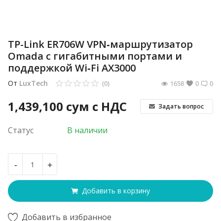
TP-Link ER706W VPN‑маршрутизатор
Omada с гигабитными портами и
поддержкой Wi‑Fi AX3000
От
LuxTech
(0)
1658
0
0
1,439,100
сум с НДС
Задать вопрос
Статус
В наличии
-
+
Добавить в корзину
Добавить в избранное