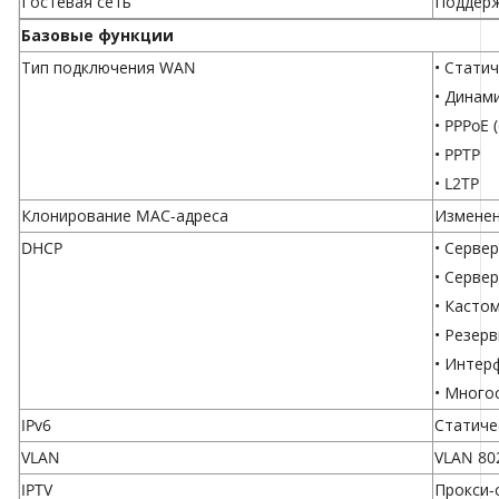
Гостевая сеть
Поддер
Базовые функции
Тип подключения WAN
• Статич
• Динам
• PPPoE
• PPTP
• L2TP
Клонирование MAC-адреса
Изменен
DHCP
• Серве
• Серве
• Касто
• Резер
• Интер
• Много
IPv6
Статичес
VLAN
VLAN 80
IPTV
Прокси-