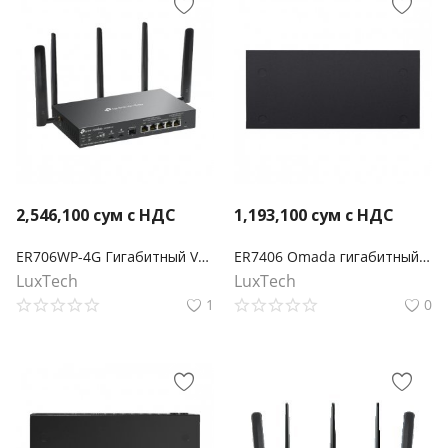
2,546,100
сум с НДС
1,193,100
сум с НДС
ER706WP-4G Гигабитный VPN-шлюз Omada 4G+ Cat6 AX3000 с 4 портами PoE+
ER7406 Omada гигабитный Multi-WAN VPN‑маршрутизатор монтируемый в стойку
LuxTech
LuxTech
1
0