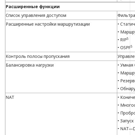
Расширенные функции
Список управления доступом
Фильтра
Расширенные настройки маршрутизации
• Стати
• Маршр
5
• RIP
5
• OSPF
Контроль полосы пропускания
Управле
Балансировка нагрузки
• Умная
• Маршр
• Резер
• Обнар
NAT
• Конич
• Много
• Пробр
• Запуск
• NAT—