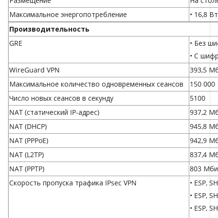
Размещение
На столе
Максимальное энергопотребление
• 16,8 В
Производительность
GRE
• Без ш
• С шиф
WireGuard VPN
393,5 М
Максимальное количество одновременных сеансов
150 000
Число новых сеансов в секунду
5100
NAT (статический IP-адрес)
937,2 Мб
NAT (DHCP)
945,8 Мб
NAT (PPPoE)
942,9 Мб
NAT (L2TP)
837,4 Мб
NAT (PPTP)
803 Мбит
Скорость пропуска трафика IPsec VPN
• ESP, S
• ESP, S
• ESP, S