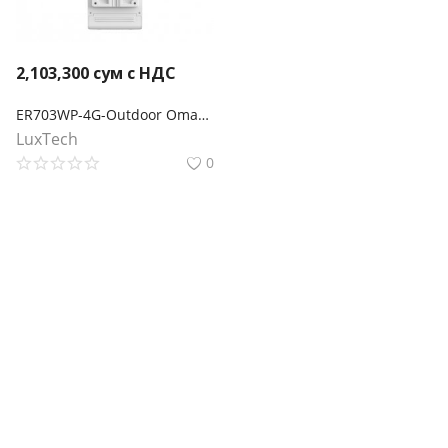
2,103,300
сум с НДС
ER703WP-4G-Outdoor Omada 4G+ Cat6 AX3000 Wi-Fi 6 наружный/внутренний шлюз
LuxTech
0