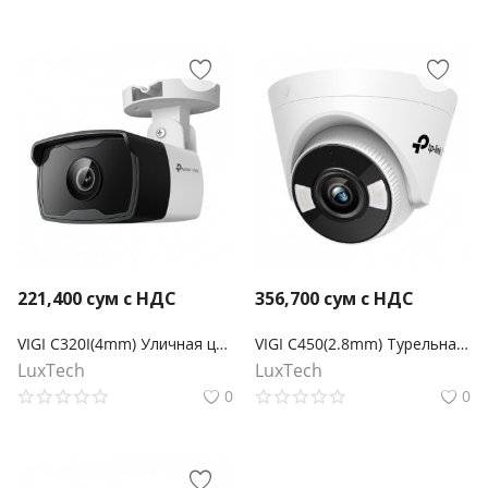
221,400
сум с НДС
356,700
сум с НДС
VIGI C320I(4mm) Уличная цилиндрическая IP-камера 2МП с ИК-подсветкой
VIGI C450(2.8mm) Турельная полноцветная камера 5 Мп
LuxTech
LuxTech
0
0