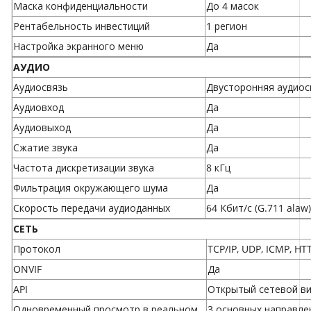
Маска конфиденциальности
До 4 масок
Рентабельность инвестиций
1 регион
Настройка экранного меню
Да
АУДИО
Аудиосвязь
Двусторонняя аудиос
Аудиовход
Да
Аудиовыход
Да
Сжатие звука
Да
Частота дискретизации звука
8 кГц
Фильтрация окружающего шума
Да
Скорость передачи аудиоданных
64 Кбит/с (G.711 alaw)
СЕТЬ
Протокол
TCP/IP, UDP, ICMP, HTT
ONVIF
Да
API
Открытый сетевой ви
Одновременный просмотр в реальном
3 основных направле