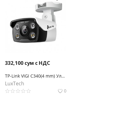
332,100
сум с НДС
TP-Link VIGI C340(4 mm) Уличная цилиндрическая камера 4 Мп с цветным ночным видением
LuxTech
0