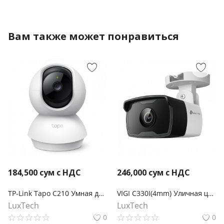
Вам также может понравиться
184,500
сум с НДС
246,000
сум с НДС
TP-Link Tapo C210 Умная домашняя поворотная камера
VIGI C330I(4mm) Уличная цилиндрическая IP-камера 3МП с ИК-подсветкой
LuxTech
LuxTech
0
0