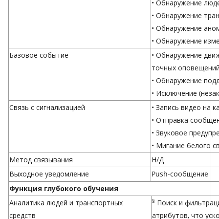
• Обнаружение люд
• Обнаружение тра
• Обнаружение ано
• Обнаружение изм
Базовое событие
• Обнаружение дви
точных оповещений
• Обнаружение под
• Исключение (неза
Связь с сигнализацией
• Запись видео на к
• Отправка сообще
• Звуковое предупр
• Мигание белого с
Метод связывания
Н/Д
Выходное уведомление
Push-сообщение
Функция глубокого обучения
§
Аналитика людей и транспортных
Поиск и фильтрац
средств
атрибутов, что уск