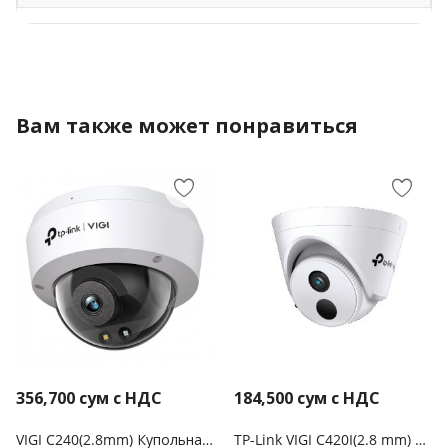
Вам также может понравиться
356,700
сум с НДС
184,500
сум с НДС
VIGI C240(2.8mm) Купольная камера 4МП с цветным ночным видением
TP-Link VIGI C420I(2.8 mm) Турельная камера 2 Мп с ИК‑подсветкой