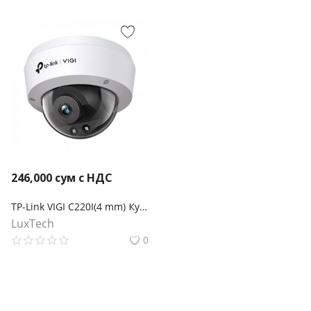
246,000
сум с НДС
TP-Link VIGI C220I(4 mm) Купольная камера 2 Мп с ИК‑подсветкой
LuxTech
0