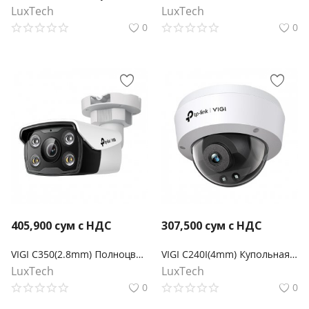
LuxTech
LuxTech
0
0
405,900
сум с НДС
307,500
сум с НДС
VIGI C350(2.8mm) Полноцветная цилиндрическая сетевая камера VIGI 5MP
VIGI C240I(4mm) Купольная IP-камера 4МП с ИК-подсветкой
LuxTech
LuxTech
0
0