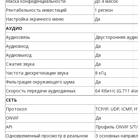
Маска конфиденциальности
До 4 масок
Рентабельность инвестиций
1 регион
Настройка экранного меню
Да
АУДИО
Аудиосвязь
Двусторонняя ауди
Аудиовход
Да
Аудиовыход
Да
Сжатие звука
Да
Частота дискретизации звука
8 кГц
Фильтрация окружающего шума
Да
Скорость передачи аудиоданных
64 Кбит/с (G.711 ala
СЕТЬ
Протокол
TCP/IP, UDP, ICMP, H
ONVIF
Да
API
Профиль ONVIF S/T
Одновременный просмотр в реальном
3 основных направл