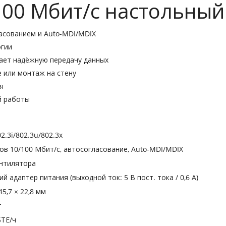
100 Мбит/с настольный
ласованием и Auto-MDI/MDIX
огии
вает надёжную передачу данных
е или монтаж на стену
я
й работы
02.3i/802.3u/802.3x
ов 10/100 Мбит/с, автосогласование, Auto-MDI/MDIX
ентилятора
й адаптер питания (выходной ток: 5 В пост. тока / 0,6 A)
45,7 × 22,8 мм
т
БТЕ/ч