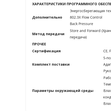
ХАРАКТЕРИСТИКИ ПРОГРАММНОГО ОБЕСП
Энергосберегающая те
Дополнительно
802.3X Flow Control
Back Pressure
Store and Forward (Хран
Метод передачи
передача)
ПРОЧЕЕ
Сертификация
CE, 
5-п
Комплект поставки
Ада
Руко
Рабо
Темп
Параметры окружающей среды
Влаж
кон
Влаж