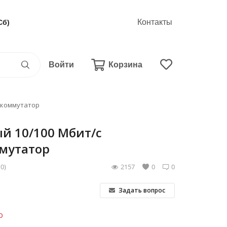
Контакты
Сб)
Войти
Корзина
й коммутатор
ый 10/100 Мбит/с
мутатор
(0)
2157
0
0
Задать вопрос
о