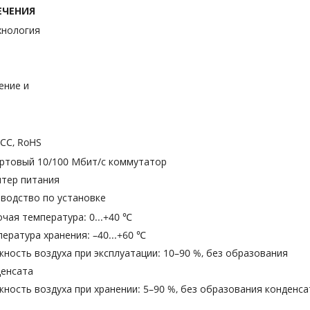
ЕЧЕНИЯ
хнология
ение и
FCC, RoHS
ортовый 10/100 Мбит/с коммутатор
птер питания
водство по установке
чая температура: 0...+40 ℃
ература хранения: –40...+60 ℃
ность воздуха при эксплуатации: 10–90 %, без образования
денсата
ность воздуха при хранении: 5–90 %, без образования конденса