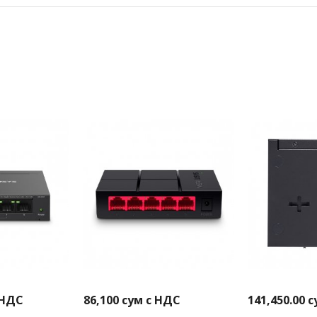
 НДС
86,100
сум с НДС
141,450.00
с