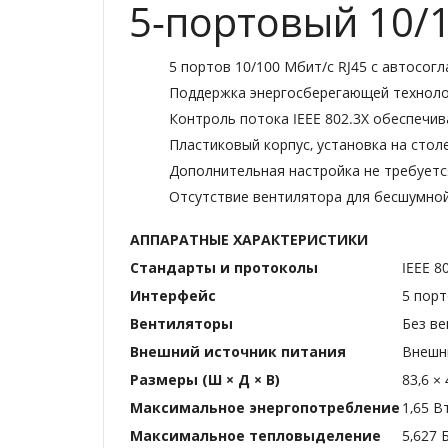
5-портовый 10/
5 портов 10/100 Мбит/с RJ45 с автосог
Поддержка энергосберегающей технол
Контроль потока IEEE 802.3X обеспечи
Пластиковый корпус, установка на стол
Дополнительная настройка не требуетс
Отсутствие вентилятора для бесшумно
АППАРАТНЫЕ ХАРАКТЕРИСТИКИ
Стандарты и протоколы
IEEE 8
Интерфейс
5 порт
Вентиляторы
Без в
Внешний источник питания
Внешни
Размеры (Ш × Д × В)
83,6 × 
Максимальное энергопотребление
1,65 В
Максимальное тепловыделение
5,627 