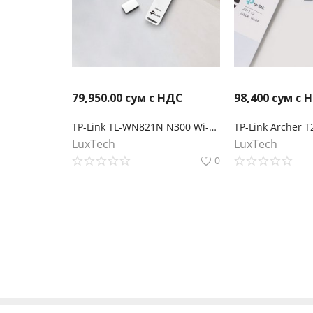
79,950.00
сум с НДС
98,400
сум с 
TP-Link TL-WN821N N300 Wi-Fi USB-адаптер
LuxTech
LuxTech
0