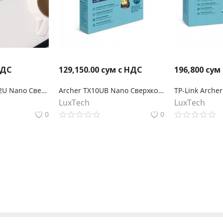
НДС
129,150.00
сум с НДС
196,800
сум
TP-Link Archer T2U Nano Сверхкомпактный двухдиапазонный USB-адаптер с поддержкой Wi-Fi AC600
Archer TX10UB Nano Сверхкомпактный двухдиапазонный USB‑адаптер с поддержкой Wi‑Fi AX900 и Bluetooth 5.3
LuxTech
LuxTech
0
0