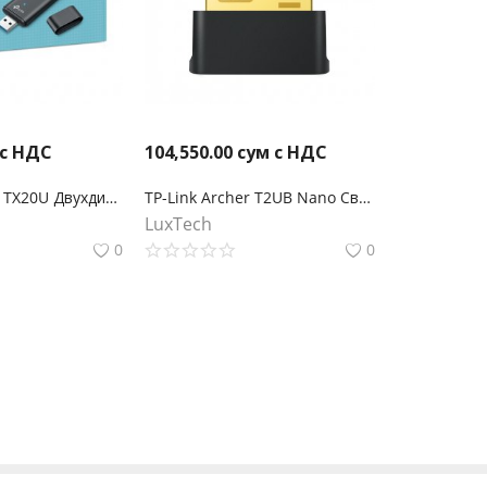
 с НДС
104,550.00
сум с НДС
TP-Link Archer TX20U Двухдиапазонный USB‑адаптер с поддержкой Wi‑Fi AX1800
TP-Link Archer T2UB Nano Сверхкомпактный двухдиапазонный USB‑адаптер с поддержкой Wi‑Fi AC600 и Bluetooth 4.2
LuxTech
0
0