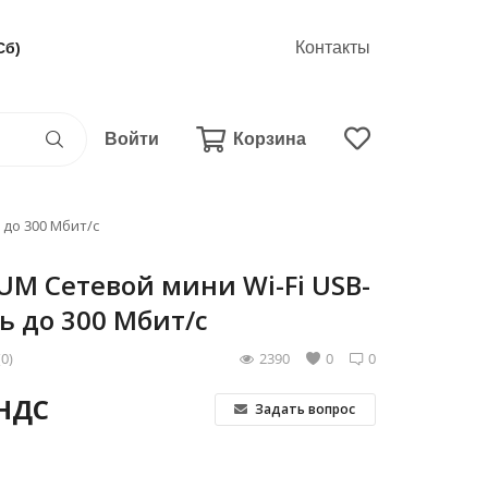
Контакты
Сб)
Войти
Корзина
 до 300 Мбит/с
M Сетевой мини Wi-Fi USB-
ь до 300 Мбит/с
(0)
2390
0
0
 НДС
Задать вопрос