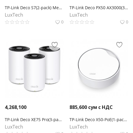
TP-Link Deco S7(2-pack) Mesh-система AC1900
TP-Link Deco PX50 AX3000(3-pack)
LuxTech
LuxTech
0
0
4,268,100
885,600
сум с НДС
TP-Link Deco XE75 Pro(3-pack) Трехдиапазонная Mesh-система Wi-Fi 6E AXE5400
TP-Link Deco X50-PoE(1-pack) Mesh-модуль AX3000 с поддержкой PoE
LuxTech
LuxTech