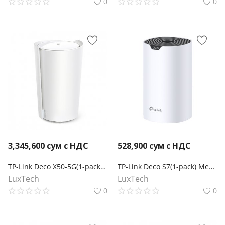
0
0
3,345,600
сум с НДС
528,900
сум с НДС
TP-Link Deco X50-5G(1-pack) Mesh-система AX3000 Wi-Fi 6
TP-Link Deco S7(1-pack) Mesh-модуль AC1900
LuxTech
LuxTech
0
0