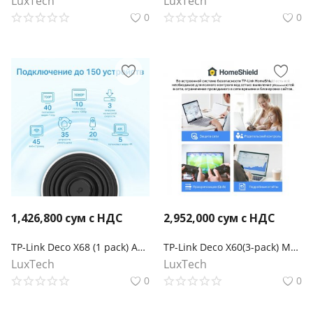
LuxTech
LuxTech
0
0
1,426,800
сум с НДС
2,952,000
сум с НДС
TP-Link Deco X68 (1 pack) AX3600 Домашняя Mesh Wi‑Fi система
TP-Link Deco X60(3-pack) Mesh-система AX5400
LuxTech
LuxTech
0
0