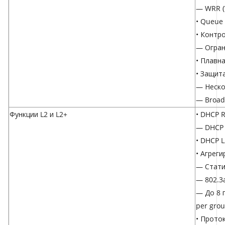
— WRR (
• Queue 
• Контр
— Огран
• Плавн
• Защит
— Неско
— Broad
Функции L2 и L2+
• DHCP R
— DHCP 
• DHCP L
• Агрег
— Стати
— 802.3
— До 8 
per gro
• Прото