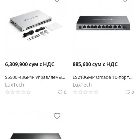
6,309,900
сум с НДС
885,600
сум с НДС
S5500-48GP4F Управляемый коммутатор Omada Pro 48 портов PoE+ Gigabit L2+ с 4 слотами SFP
ES210GMP Omada 10-портовый гигабитный Easy Managed коммутатор с 8 портами PoE+
LuxTech
LuxTech
0
0