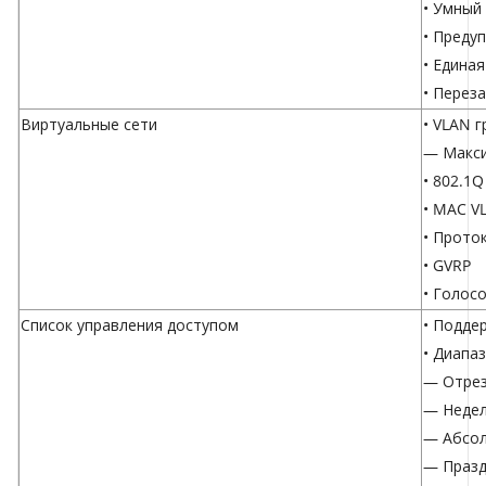
• Умный
• Преду
• Едина
• Перез
Виртуальные сети
• VLAN 
— Макси
• 802.1Q
• MAC V
• Прото
• GVRP
• Голос
Список управления доступом
• Подде
• Диапа
— Отрез
— Неде
— Абсол
— Празд