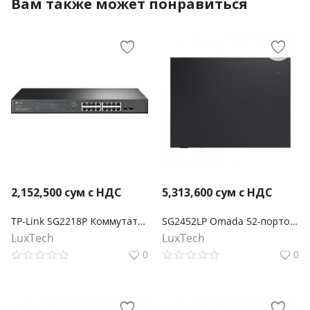
Вам также может понравиться
2,152,500
сум с НДС
5,313,600
сум с НДС
TP-Link SG2218P Коммутатор Smart линейки Omada с 16 гигабитными портами PoE+ и 2 портами SFP
SG2452LP Omada 52‑портовый гигабитный управляемый коммутатор Smart с 32 портами PoE+
LuxTech
LuxTech
0
0