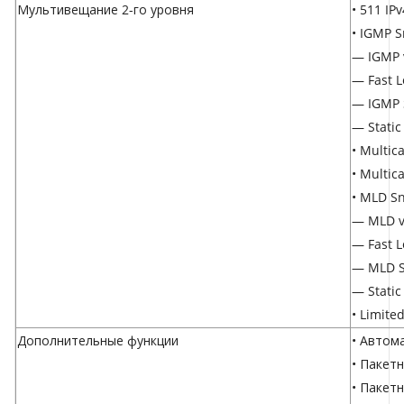
Мультивещание 2-го уровня
• 511 IP
• IGMP 
— IGMP 
— Fast L
— IGMP 
— Static
• Multic
• Multic
• MLD S
— MLD v
— Fast L
— MLD S
— Static
• Limite
Дополнительные функции
• Автом
• Пакет
• Пакет