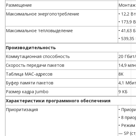
Размещение
Монтаж 
Максимальное энергопотребление
• 12,2 В
• 173,9 
Максимальное тепловыделение
• 41,63
• 539,3
Производительность
Коммутационная способность
20 Гбит/
Скорость передачи пакетов
14,9 млн
Таблица МАС-адресов
8K
Буфер памяти пакетов
4,1 Мби
Размер кадра Jumbo
9 КБ
Характеристики программного обеспечения
Приоритизация
• Приор
• 8 при
• Режим
— SP (с