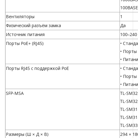
100BASE
Вентиляторы
1
Физический разъём замка
Да
Источник питания
100–240
Порты PoE+ (RJ45)
• Станда
• Порты
• Питани
Порты RJ45 с поддержкой PoE
• Станда
• Порты 
• Питани
SFP-MSA
TL-SM32
TL-SM32
TL-SM31
TL-SM3
TL-SM33
Размеры (Ш × Д × В)
294 × 18