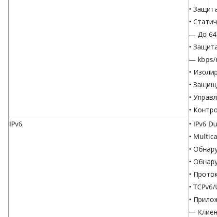
• Защит
• Стати
— До 64
• Защит
— kbps/r
• Изоли
• Защищ
• Управ
• Контр
IPv6
• IPv6 Du
• Multic
• Обнар
• Обнар
• Прото
• TCPv6
• Прило
— Клиен