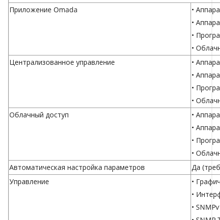
Приложение Omada
•
Аппара
•
Аппара
•
Прогр
•
Облач
Централизованное управление
•
Аппара
•
Аппара
•
Прогр
•
Облач
Облачный доступ
•
Аппара
•
Аппара
•
Прогр
•
Облач
Автоматическая настройка параметров
Да (тре
Управление
• Графи
• Интер
• SNMPv
• SNMP 