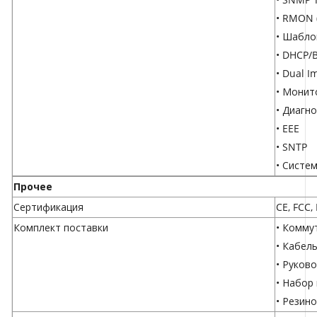
• RMON (
• Шабл
• DHCP/
• Dual I
• Монит
• Диагн
• EEE
• SNTP
• Систе
Прочее
Сертификация
CE, FCC,
Комплект поставки
• Комму
• Кабел
• Руков
• Набор
• Резин