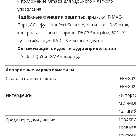
и приложение Omada для удобного и лёгкого
управления.
Надёжные функции защиты
: привязка IP-MAC-
Порт, ACL, функция Port Security, защита от DoS-атак,
контроль сетевых штормов, DHCP Snooping, 802.1X,
аутентификация RADIUS и многое другое.
Оптимизация видео- и аудиоприложений
:
L2/L3/L4 QoS и IGMP snooping.
Аппаратные характеристики
Стандарты и протоколы
IEEE 802.
IEEE 802
Интерфейсы
• 8 пор
MDI/MD
• 2 гига
Среда передачи данных
10BASE-T
100BASE
1000BAS