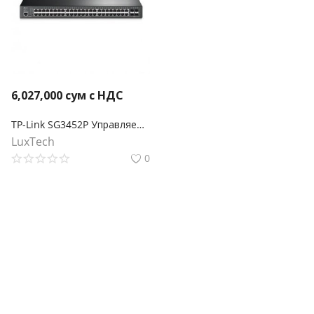
6,027,000
сум с НДС
TP-Link SG3452P Управляемый коммутатор Smart линейки Omada уровня 2+ с 48 гигабитными портами PoE+ и 4 портами SFP
LuxTech
0