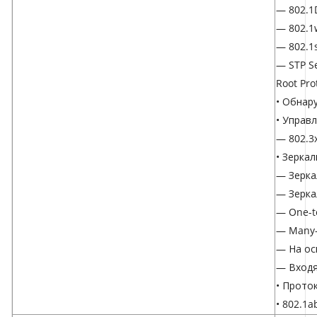
— 802.1
— 802.1
— 802.1
— STP Se
Root Pro
• Обнар
• Управ
— 802.3
• Зерка
— Зерка
— Зерка
— One-t
— Many-
— На ос
— Входя
• Прото
• 802.1