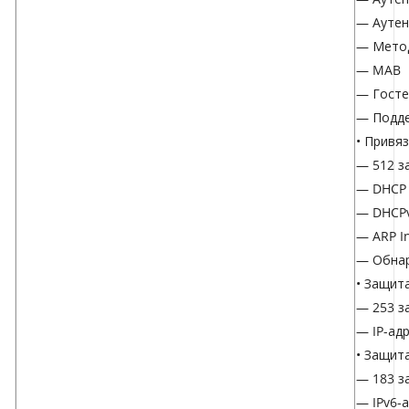
— Аутен
— Метод
— MAB
— Госте
— Подде
• Привяз
— 512 з
— DHCP 
— DHCPv
— ARP I
— Обнар
• Защит
— 253 з
— IP-ад
• Защит
— 183 з
— IPv6-