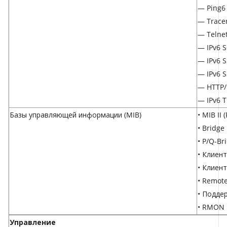
— Ping6
— Trace
— Telnet
— IPv6 
— IPv6 
— IPv6 S
— HTTP/
— IPv6 
Базы управляющей информации (MIB)
• MIB II 
• Bridge
• P/Q-Br
• Клиент
• Клиент
• Remote
• Подде
• RMON M
Управление