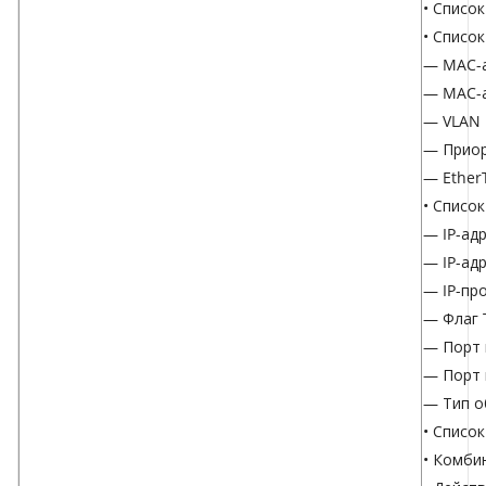
• Списо
• Списо
— MAC-а
— MAC-а
— VLAN 
— Приор
— Ether
• Список
— IP-ад
— IP-ад
— IP-пр
— Флаг 
— Порт 
— Порт 
— Тип о
• Список
• Комби