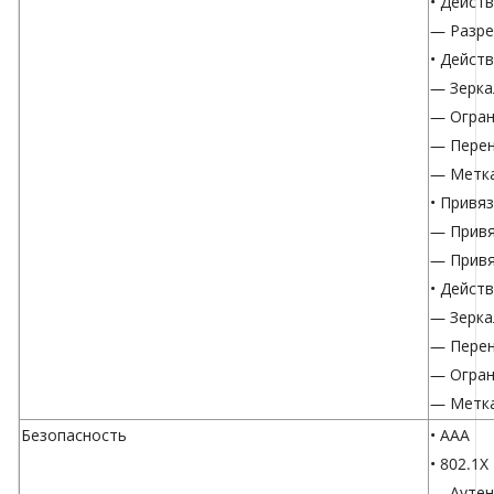
• Дейст
— Разре
• Дейст
— Зерка
— Огран
— Перен
— Метка
• Привя
— Привя
— Привя
• Дейст
— Зерка
— Перен
— Огран
— Метка
Безопасность
• AAA
• 802.1X
— Аутен