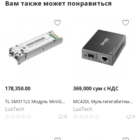
Вам также может понравиться
178,350.00
369,000
сум с НДС
TL-SM311LS Модуль MiniGBIC
MC420L Мультигигабитный медиаконвертер Omada 10G SFP+
LuxTech
LuxTech
0
0