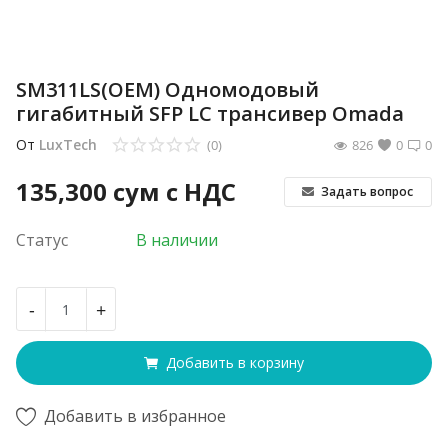
SM311LS(OEM) Одномодовый
гигабитный SFP LC трансивер Omada
От
LuxTech
(0)
826
0
0
135,300
сум с НДС
Задать вопрос
Статус
В наличии
-
+
Добавить в корзину
Добавить в избранное