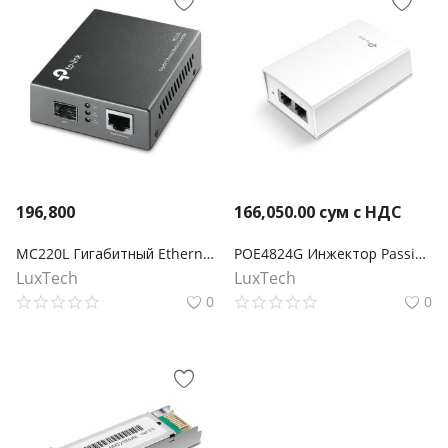
196,800
166,050.00
сум с НДС
MC220L Гигабитный Ethernet медиаконвертер
POE4824G Инжектор Passive PoE 48 В
LuxTech
LuxTech
0
0