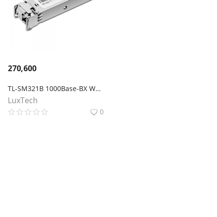
270,600
TL-SM321B 1000Base-BX WDM двунаправленный SFP‑модуль
LuxTech
0