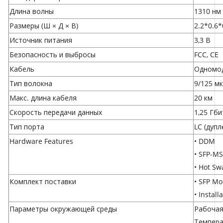
Длина волны
1310 нм
Размеры (Ш × Д × В)
2.2*0.6*
Источник питания
3,3 В
Безопасность и выбросы
FCC, CE
Кабель
Одномо
Тип волокна
9/125 м
Макс. длина кабеля
20 км
Скорость передачи данных
1,25 Гби
Тип порта
LC (дупл
Hardware Features
• DDM
• SFP-M
• Hot S
Комплект поставки
• SFP M
• Install
Параметры окружающей среды
Рабочая 
Температ