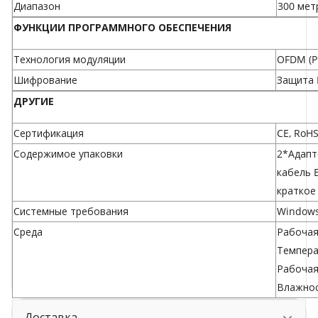
Диапазон
300 мет
ФУНКЦИИ ПРОГРАММНОГО ОБЕСПЕЧЕНИЯ
Технология модуляции
OFDM (P
Шифрование
Защита 
ДРУГИЕ
Сертификация
CE, RoH
Содержимое упаковки
2*Адапте
кабель E
краткое
Системные требования
Windows 
Среда
Рабочая
Температ
Рабочая
Влажнос
Доставка