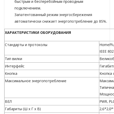
быстрым и бесперебойным проводным
подключением.
Запатентованный режим энергосбережения
автоматически снижает энергопотребление до 85%.
ХАРАКТЕРИСТИКИ ОБОРУДОВАНИЯ
Стандарты и протоколы
HomePlu
IEEE 802
Тип вилки
Велико
Интерфейс
Гигабит
Кнопка
Кнопка 
Максимальное энергопотребление
Максима
Типична
Мощност
ВЕЛ
PWR, PL
Габариты (Ш x Г x В)
2,6*2,0*