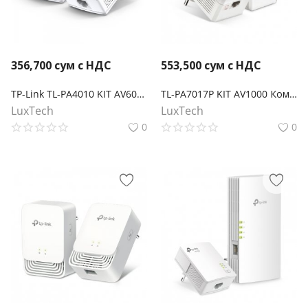
356,700
сум с НДС
553,500
сум с НДС
TP-Link TL-PA4010 KIT AV600 Комплект адаптеров Powerline
TL-PA7017P KIT AV1000 Комплект гигабитных Powerline-адаптеров со встроенной розеткой
LuxTech
LuxTech
0
0