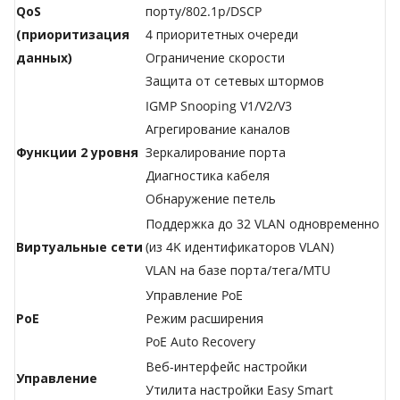
QoS
порту/802.1p/DSCP
(приоритизация
4 приоритетных очереди
данных)
Ограничение скорости
Защита от сетевых штормов
IGMP Snooping V1/V2/V3
Агрегирование каналов
Функции 2 уровня
Зеркалирование порта
Диагностика кабеля
Обнаружение петель
Поддержка до 32 VLAN одновременно
Виртуальные сети
(из 4K идентификаторов VLAN)
VLAN на базе порта/тега/МTU
Управление PoE
PoE
Режим расширения
PoE Auto Recovery
Веб-интерфейс настройки
Управление
Утилита настройки Easy Smart