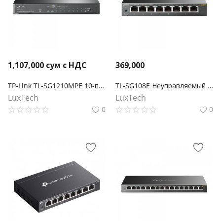
1,107,000
сум с НДС
369,000
TP-Link TL-SG1210MPE 10-портовый гигабитный Easy Smart Switch с 8 портами PoE+
TL-SG108E Неуправляемый гигабитный 8‑портовый коммутатор
LuxTech
LuxTech
0
0