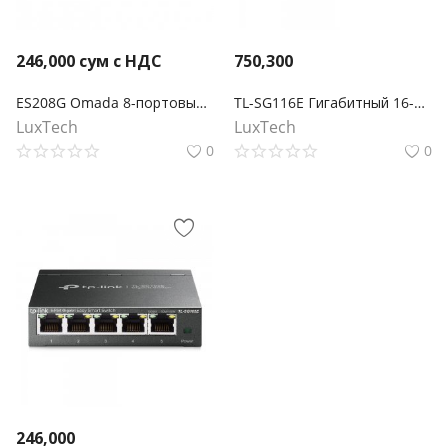
246,000
сум с НДС
750,300
ES208G Omada 8-портовый гигабитный Easy Managed коммутатор
TL-SG116E Гигабитный 16-портовый коммутатор
LuxTech
LuxTech
0
0
246,000