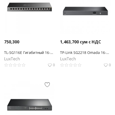
750,300
1,463,700
сум с НДС
TL-SG116E Гигабитный 16-портовый коммутатор
TP-Link SG2218 Omada 16‑портовый гигабитный управляемый коммутатор Smart с 2 SFP‑слотами
LuxTech
LuxTech
0
0