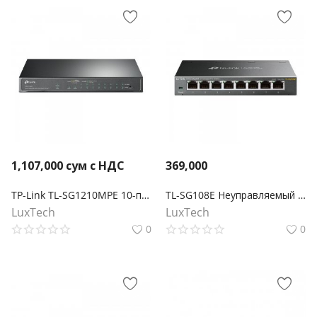
1,107,000
сум с НДС
369,000
TP-Link TL-SG1210MPE 10-портовый гигабитный Easy Smart Switch с 8 портами PoE+
TL-SG108E Неуправляемый гигабитный 8‑портовый коммутатор
LuxTech
LuxTech
0
0