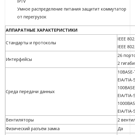
IPTV
Умное распределение питания защитит коммутатор
от перегрузок
АППАРАТНЫЕ ХАРАКТЕРИСТИКИ
IEEE 802
Стандарты и протоколы
IEEE 802
26 порт
Интерфейсы
2 гигаб
10BASE-T
EIA/TIA-
100BASE-
Среда передачи данных
EIA/TIA-
1000BASE
EIA/TIA-
Вентиляторы
2 венти
Физический разъём замка
Да