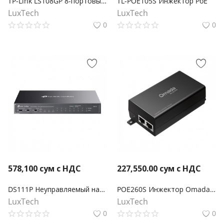
TP-Link LS108GP 8-портовый гигабитный настольный коммутатор с 8 портами PoE+
TL-POE105S Инжектор PoE
LuxTech
LuxTech
0
0
578,100
сум с НДС
227,550.00
сум с НДС
DS111P Неуправляемый настольный коммутатор Omada с 8 портами 10/100 Мбит/с и 3 гигабитными портами с 8 портами PoE+
POE260S Инжектор Omada PoE+ 2,5 Гбит/с
LuxTech
LuxTech
0
0