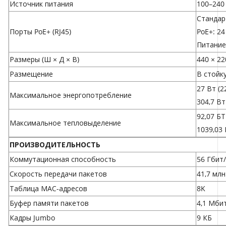
Источник питания
100–240
Стандарт
Порты PoE+ (RJ45)
PoE+: 24
Питание
Размеры (Ш × Д × В)
440 × 22
Размещение
В стойк
27 Вт (
Максимальное энергопотребление
304,7 В
92,07 Б
Максимальное тепловыделение
1039,03
ПРОИЗВОДИТЕЛЬНОСТЬ
Коммутационная способность
56 Гбит/
Скорость передачи пакетов
41,7 млн
Таблица МАС-адресов
8K
Буфер памяти пакетов
4,1 Мби
Кадры Jumbo
9 КБ