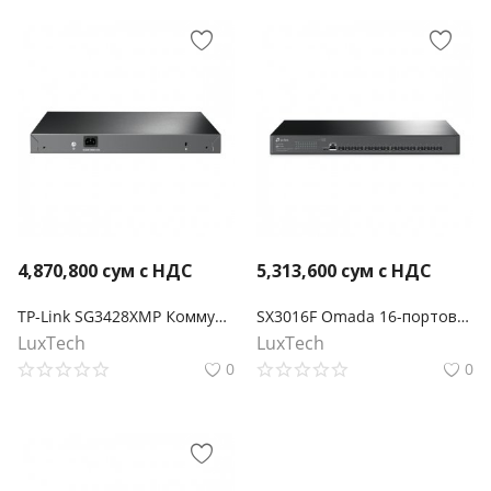
4,870,800
сум с НДС
5,313,600
сум с НДС
TP-Link SG3428XMP Коммутатор Smart линейки Omada 24‑портовый гигабитный управляемый PoE+ коммутатор уровня 2+ с 4 SFP+ слотами 10GE
SX3016F Omada 16-портовый 10-гигабитный управляемый SFP+ коммутатор L2+
LuxTech
LuxTech
0
0