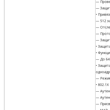
— Прове
— Защит
• Привя
— 512 з
— Отсл
— Прото
— Защит
• Защит
• Функци
— До 64
• Защит
одноадр
— Режим
• 802.1X
— Аутен
— Аутен
— Присв