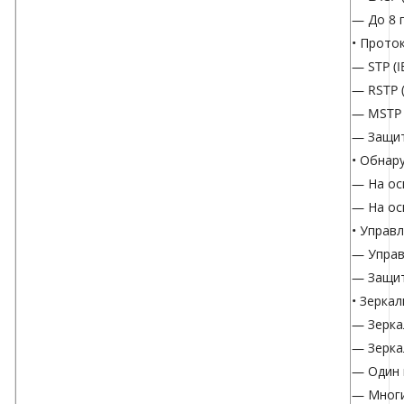
— До 8 г
• Прото
— STP (I
— RSTP (
— MSTP (
— Защит
• Обнар
— На ос
— На ос
• Управ
— Управ
— Защит
• Зерка
— Зерка
— Зерка
— Один 
— Многи