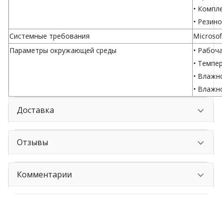
• Компл
• Резин
Системные требования
Microsof
Параметры окружающей среды
• Рабоча
• Темпер
• Влажн
• Влажн
Доставка
Отзывы
Комментарии