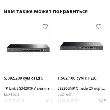
Вам также может понравиться
5,092,200
сум с НДС
1,562,100
сум с НДС
TP-Link SG3428XF Управляемый коммутатор Smart линейки Omada уровня 2+ с 20 гигабитными портами SFP, 4 портами SFP+ и 4 комбинированными портами SFP/RJ45
ES220GMP Omada 20-портовый гигабитный Easy Managed коммутатор с 16 портами PoE+
LuxTech
LuxTech
0
0