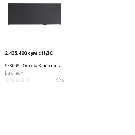
2,435,400
сум с НДС
SX3008F Omada 8-портовый 10-гигабитный управляемый SFP+ коммутатор L2+
LuxTech
0