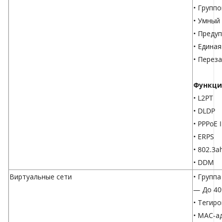
• Групп
• Умный
• Преду
• Едина
• Перез
Функци
• L2PT
• DLDP
• PPPoE 
• ERPS
• 802.3a
• DDM
Виртуальные сети
• Групп
— До 40
• Тегиро
• MAC-а