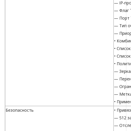
— IP-пр
— Флаг 
— Порт 
— Тип о
— Приор
• Комби
• Списо
• Списо
• Полит
— Зерка
— Перен
— Огран
— Метка
• Приме
Безопасность
• Привя
— 512 з
— Отсл