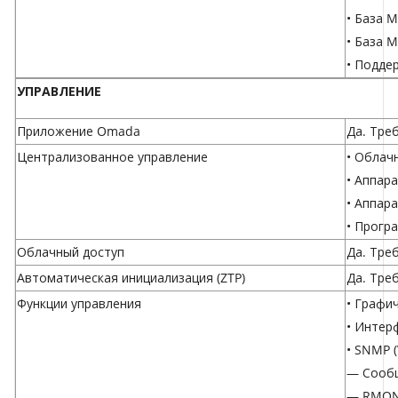
• База 
• База 
• Подде
УПРАВЛЕНИЕ
Приложение Omada
Да. Тре
Централизованное управление
•
Облач
•
Аппара
•
Аппара
•
Прогр
Облачный доступ
Да. Тре
Автоматическая инициализация (ZTP)
Да. Тре
Функции управления
• Графи
• Интер
• SNMP (
— Сообщ
— RMON (