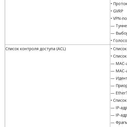
• Прото
• GVRP
• VPN-п
— Тунне
— Выбор
• Голос
Список контроля доступа (ACL)
• Списо
• Списо
— MAC-а
— MAC-а
— Иден
— Приор
— Ether
• Списо
— IP-ад
— IP-ад
— Фраг