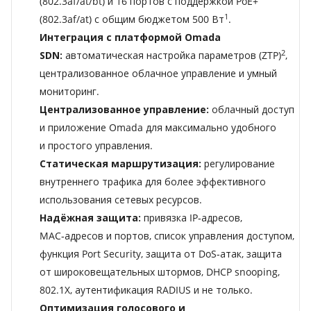
(802.3af/at/bt) и 16 портов с поддержкой PoE+
1
(802.3af/at) с общим бюджетом 500 Вт
.
Интеграция с платформой Omada
2
SDN:
автоматическая настройка параметров (ZTP)
,
централизованное облачное управление и умный
мониторинг.
Централизованное управление:
облачный доступ
и приложение Omada для максимально удобного
и простого управления.
Статическая маршрутизация:
регулирование
внутреннего трафика для более эффективного
использования сетевых ресурсов.
Надёжная защита:
привязка IP‑адресов,
MAC‑адресов и портов, список управления доступом,
функция Port Security, защита от DoS‑атак, защита
от широковещательных штормов, DHCP snooping,
802.1X, аутентификация RADIUS и не только.
Оптимизация голосового и