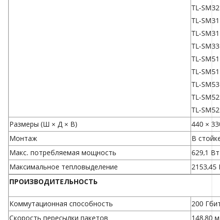
TL-SM32
TL-SM31
TL-SM3
TL-SM33
TL-SM51
TL-SM51
TL-SM53
TL-SM52
TL-SM52
Размеры (Ш × Д × В)
440 × 33
Монтаж
В стойк
Макс. потребляемая мощность
629,1 Вт
Максимальное тепловыделение
2153,45 
ПРОИЗВОДИТЕЛЬНОСТЬ
Коммутационная способность
200 Гби
Скорость пересылки пакетов
148,80 м