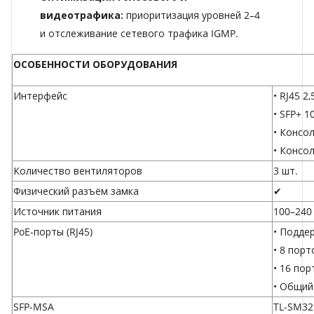
видеотрафика:
приоритизация уровней 2–4
и отслеживание сетевого трафика IGMP.
ОСОБЕННОСТИ ОБОРУДОВАНИЯ
Интерфейс
• RJ45 2,
• SFP+ 1
• Консо
• Консо
Количество вентиляторов
3 шт.
Физический разъём замка
✔
Источник питания
100–240
PoE-порты (RJ45)
• Подде
• 8 порт
• 16 пор
• Общий
SFP-MSA
TL-SM32