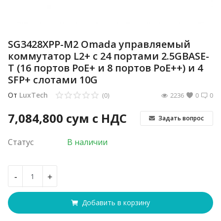
SG3428XPP-M2 Omada управляемый
коммутатор L2+ с 24 портами 2.5GBASE-
T (16 портов PoE+ и 8 портов PoE++) и 4
SFP+ слотами 10G
От
LuxTech
(0)
2236
0
0
7,084,800
сум с НДС
Задать вопрос
Статус
В наличии
-
+
Добавить в корзину