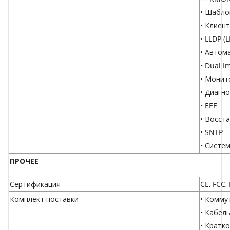
• Шабл
• Клиен
• LLDP (
• Автом
• Dual I
• Монит
• Диагн
• EEE
• Восст
• SNTP
• Систе
ПРОЧЕЕ
Сертификация
CE, FCC,
Комплект поставки
• Комму
• Кабел
• Кратк