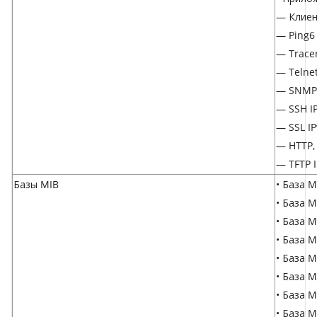
— Клиен
— Ping6
— Trace
— Telnet
— SNMP 
— SSH I
— SSL IP
— HTTP,
— TFTP 
Базы MIB
• База M
• База M
• База M
• База M
• База M
• База 
• База 
• База M