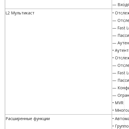
— Входя
L2 Мультикаст
• Отсле
— Отсле
— Fast L
— Пасси
— Аутен
• Аутен
• Отсле
— Отсле
— Fast L
— Пасси
— Конфи
— Огран
• MVR
• Много
Расширенные функции
• Автом
• Групп