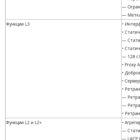
— Огран
— Метка
Функции L3
• Интерф
• Стати
— Стати
• Стати
— 128 с
• Proxy 
• Добро
• Серве
• Ретра
— Ретра
— Ретра
• Ретра
Функции L2 и L2+
• Агрег
— Стати
— LACP (