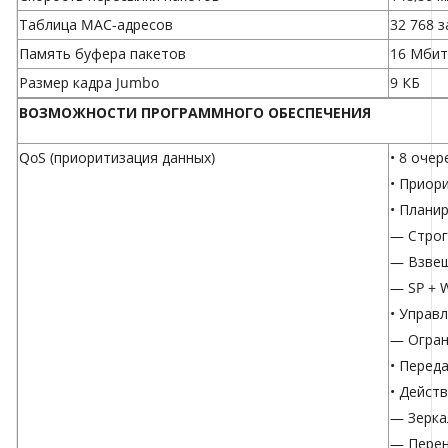
Таблица MAC-адресов
32 768 
Память буфера пакетов
16 Мбит
Размер кадра Jumbo
9 КБ
ВОЗМОЖНОСТИ ПРОГРАММНОГО ОБЕСПЕЧЕНИЯ
QoS (приоритизация данных)
• 8 оче
• Приори
• Плани
— Строг
— Взвеш
— SP + 
• Управ
— Огран
• Перед
• Дейст
— Зерка
— Перен