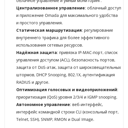
облачное управление и умный мониторинг.
Централизованное управление
: облачный доступ
и приложение Omada для максимального удобства
и простого управления.
Статическая маршрутизация
: регулирование
внутреннего трафика для более эффективного
использования сетевых ресурсов.
Надёжная защита
: привязка IP‑MAC‑порт, список
управления доступом (ACL), безопасность портов,
защита от DoS‑атак, защита от широковещательных
штормов, DHCP Snooping, 802.1X, аутентификация
RADIUS и другое.
Оптимизация голосовых и видеоприложений
:
приоритизация (QoS) уровня 2/3/4 и IGMP snooping.
Автономное управление
: веб‑интерфейс,
интерфейс командной строки CLI (консольный порт,
Telnet, SSH), SNMP, RMON и Dual Image.