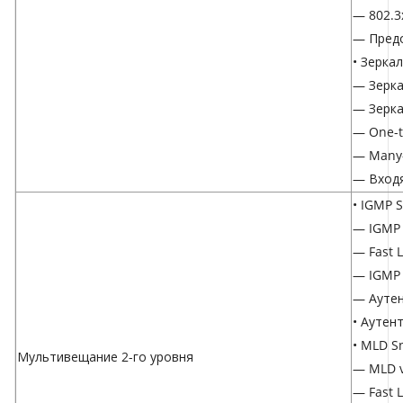
— 802.3
— Пред
• Зерка
— Зерка
— Зерк
— One-
— Many
— Входя
• IGMP 
— IGMP 
— Fast 
— IGMP 
— Ауте
• Аутен
• MLD S
Мультивещание 2-го уровня
— MLD v
— Fast 