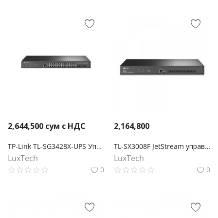
2,644,500
сум с НДС
2,164,800
TP-Link TL-SG3428X-UPS Управляемый коммутатор JetStream уровня 2+ с 24 гигабитными портами RJ45, 4 портами SFP+ и источником бесперебойного питания
TL-SX3008F JetStream управляемый коммутатор уровня 2+ на 8 портов SFP+ 10GE
LuxTech
LuxTech
0
0