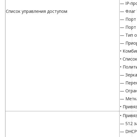
— IP-пр
Список управления доступом
— Флаг 
— Порт 
— Порт 
— Тип о
— Прио
• Комби
• Списо
• Полит
— Зерка
— Перен
— Огран
— Метка
• Привя
• Привя
— 512 з
— DHCP