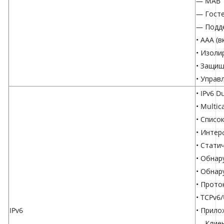
— MAB
— Гост
— Подде
• AAA (
• Изоли
• Защищ
• Управ
• IPv6 D
• Multic
• Списо
• Интер
• Стати
• Обнар
• Обнар
• Прото
• TCPv6
IPv6
• Прило
— Клие