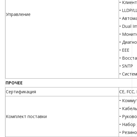
• Клиен
• LLDP/
Управление
• Автом
• Dual I
• Монит
• Диагн
• EEE
• Восст
• SNTP
• Систе
ПРОЧЕЕ
Сертификация
CE, FCC,
• Комму
• Кабел
Комплект поставки
• Руков
• Набор
• Резин