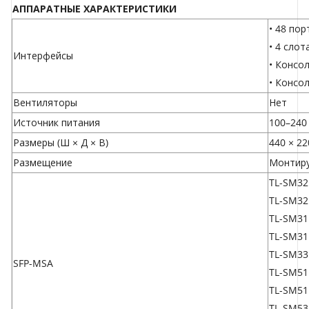
АППАРАТНЫЕ ХАРАКТЕРИСТИКИ
• 48 пор
• 4 слот
Интерфейсы
• Консо
• Консо
Вентиляторы
Нет
Источник питания
100–240
Размеры (Ш × Д × В)
440 × 22
Размещение
Монтиру
TL-SM32
TL-SM32
TL-SM31
TL-SM3
TL-SM33
SFP-MSA
TL-SM51
TL-SM51
TL-SM53