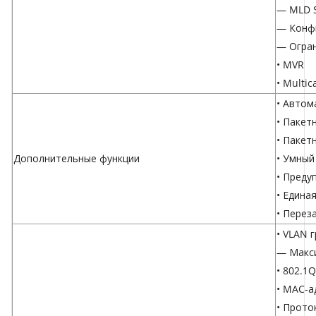
— MLD S
— Конфи
— Огран
• MVR
• Multi
• Автом
• Пакет
• Пакет
Дополнительные функции
• Умный
• Преду
• Едина
• Перез
• VLAN 
— Макси
• 802.1
• MAC-а
• Проток