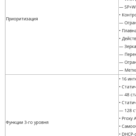
— SP+W
• Контр
Приоритизация
— Огран
• Плавн
• Дейст
— Зерка
— Перен
— Огран
— Метк
• 16 ин
• Стати
— 48 ст
• Стати
— 128 с
• Proxy 
Функции 3-го уровня
• Само
• DHCP-