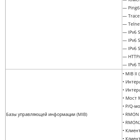
— Ping6
— Trace
— Telnet
— IPv6
— IPv6 
— IPv6 
— HTTP
— IPv6 
• MIB II
• Интер
• Интер
• Мост 
• P/Q-мо
Базы управляющей информации (MIB)
• RMON 
• RMON2
• Клиен
• Клиен