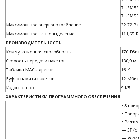
TL-SM52
TL-SM52
Максимальное энергопотребление
32.72 Вт
Максимальное тепловыделение
111,65 Б
ПРОИЗВОДИТЕЛЬНОСТЬ
Коммутационная способность
176 Гби
Скорость передачи пакетов
130,9 мл
Таблица МАС-адресов
16 K
Буфер памяти пакетов
12 Мбит
Кадры Jumbo
9 КБ
ХАРАКТЕРИСТИКИ ПРОГРАММНОГО ОБЕСПЕЧЕНИЯ
• 8 при
• Приор
• Режим
— SP (с
— WRR (