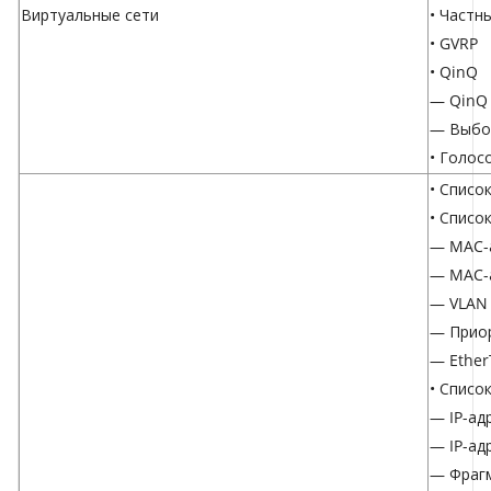
Виртуальные сети
• Частн
• GVRP
• QinQ
— QinQ 
— Выбо
• Голос
• Списо
• Списо
— MAC-а
— MAC-а
— VLAN 
— Прио
— Ether
• Списо
— IP-ад
— IP-ад
— Фраг