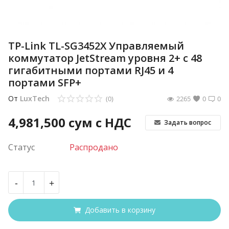
TP-Link TL-SG3452X Управляемый
коммутатор JetStream уровня 2+ с 48
гигабитными портами RJ45 и 4
портами SFP+
От
LuxTech
(0)
2265
0
0
4,981,500
сум с НДС
Задать вопрос
Статус
Распродано
-
+
Добавить в корзину