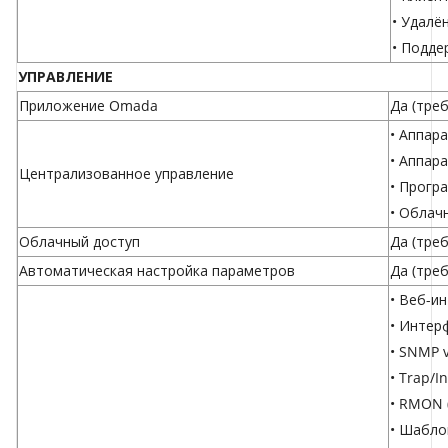
• Удалё
• Подде
УПРАВЛЕНИЕ
Приложение Omada
Да (тре
•
Аппара
•
Аппара
Централизованное управление
•
Прогр
•
Облач
Облачный доступ
Да (тре
Автоматическая настройка параметров
Да (тре
• Веб-и
• Интерф
• SNMP v
• Trap/I
• RMON (1
• Шабл