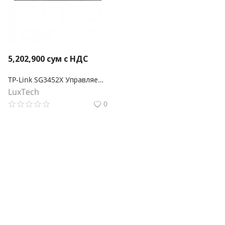
5,202,900
сум с НДС
TP-Link SG3452X Управляемый коммутатор Omada уровня 2+ с 48 гигабитными портами и 4 портами SFP+
LuxTech
0