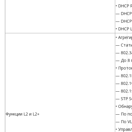
• DHCP 
— DHCP 
— DHCP 
• DHCP L
• Агрег
— Стати
— 802.3
— До 8 
• Прото
— 802.1
— 802.1
— 802.1
— STP Se
• Обнар
Функции L2 и L2+
— По п
— По V
• Управ