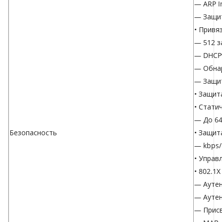
— ARP I
— Защит
• Привя
— 512 з
— DHCP
— Обна
— Защит
• Защит
• Стати
— До 64
Безопасность
• Защит
— kbps/
• Управ
• 802.1X
— Аутен
— Аутен
— Прис