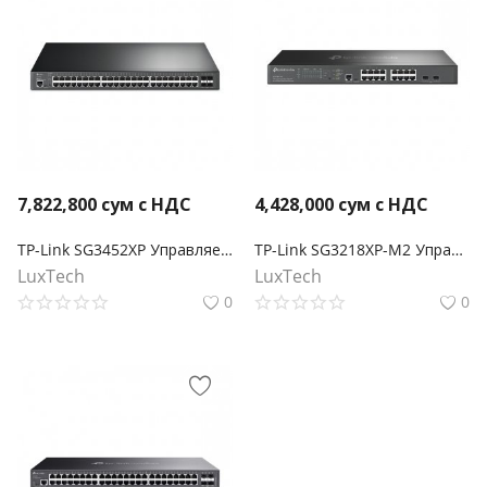
7,822,800
сум с НДС
4,428,000
сум с НДС
TP-Link SG3452XP Управляемый коммутатор Smart линейки Omada уровня 2+ c 48 гигабитными портами PoE+ и 4 портами SFP+
TP-Link SG3218XP-M2 Управляемый коммутатор Omada уровня 2+ с 16 портами 2,5 Гбит/с (8 портов PoE+) и 2 портами SFP+
LuxTech
LuxTech
0
0