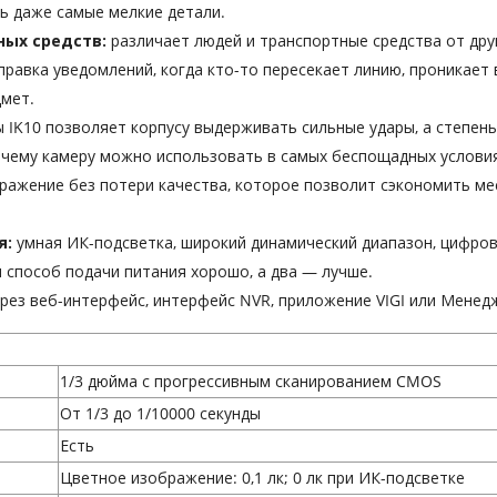
ь даже самые мелкие детали.
ных средств:
различает людей и транспортные средства от дру
правка уведомлений, когда кто-то пересекает линию, проникает
дмет.
 IK10 позволяет корпусу выдерживать сильные удары, а степен
я чему камеру можно использовать в самых беспощадных условия
ражение без потери качества, которое позволит сэкономить мес
я:
умная ИК-подсветка, широкий динамический диапазон, цифро
 способ подачи питания хорошо, а два — лучше.
рез веб-интерфейс, интерфейс NVR, приложение VIGI или Менедж
1/3 дюйма с прогрессивным сканированием CMOS
От 1/3 до 1/10000 секунды
Есть
Цветное изображение: 0,1 лк; 0 лк при ИК-подсветке