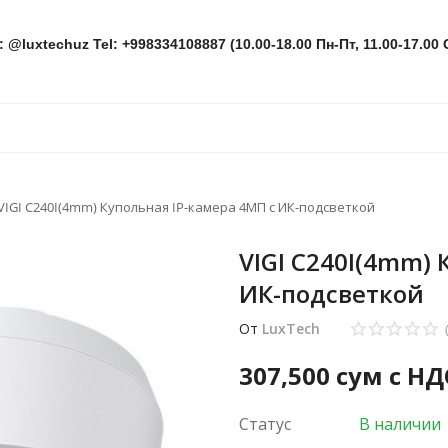
: @luxtechuz Tel: +998334108887 (10.00-18.00 Пн-Пт, 11.00-17.00 
VIGI C240I(4mm) Купольная IP-камера 4МП с ИК-подсветкой
VIGI C240I(4mm) 
ИК-подсветкой
От
LuxTech
307,500
сум с НД
Статус
В наличии