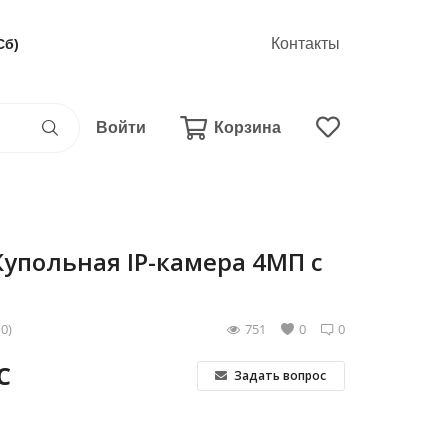
Контакты
Сб)
Войти
Корзина
Купольная IP-камера 4МП с
(0)
751
0
0
С
Задать вопрос