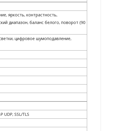
ие, яркость, контрастность,
кий диапазон, баланс белого, поворот (90
асветки, цифровое шумоподавление,
nP UDP, SSL/TLS