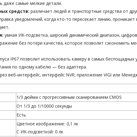
ь даже самые мелкие детали.
ных средств:
различает людей и транспортные средства от дру
правка уведомлений, когда кто-то пересекает линию, проникает
дмет.
я:
умная ИК-подсветка, широкий динамический диапазон, цифро
ражение без потери качества, которое позволит сэкономить мес
пуса IP67 позволит использовать камеру в самых беспощадных 
тания по одному кабелю — без адаптера.
рез веб-интерфейс, интерфейс NVR, приложение VIGI или Менедж
1/3 дюйма с прогрессивным сканированием CMOS
От 1/3 до 1/10000 секунды
Есть
Цветное изображение: 0,1 лк
С ИК-подсветкой: 0 лк