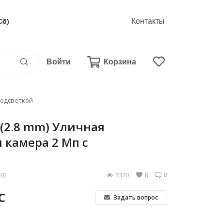
Контакты
Сб)
Войти
Корзина
‑подсветкой
0I(2.8 mm) Уличная
 камера 2 Мп с
(0)
1320
0
0
С
Задать вопрос