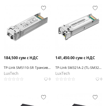
184,500
сум с НДС
141,450.00
сум с НДС
TP-Link SM5110-SR Трансивер 10GBase-SR SFP+ LC
TP-Link SM321A-2 (TL-SM321A-2) Двунаправленный SFP‑модуль WDM 1000Base-BX
LuxTech
LuxTech
0
0