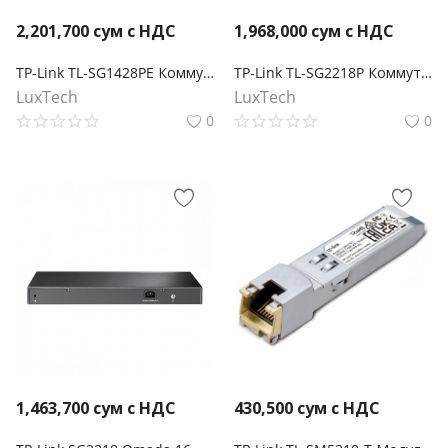
2,201,700
сум с НДС
1,968,000
сум с НДС
TP-Link TL-SG1428PE Коммутатор Easy Smart с 26 гигабитными портами RJ45 (24 порта PoE+) и 2 портами SFP
TP-Link TL-SG2218P Коммутатор JetStream Smart с 16 гигабитными портами PoE+ и 2 портами SFP
LuxTech
LuxTech
0
0
1,463,700
сум с НДС
430,500
сум с НДС