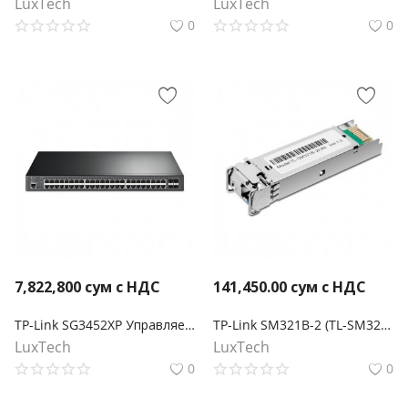
LuxTech
LuxTech
0
0
7,822,800
сум с НДС
141,450.00
сум с НДС
TP-Link SG3452XP Управляемый коммутатор Smart линейки Omada уровня 2+ c 48 гигабитными портами PoE+ и 4 портами SFP+
TP-Link SM321B-2 (TL-SM321B-2) Двунаправленный SFP‑модуль WDM 1000Base-BX
LuxTech
LuxTech
0
0