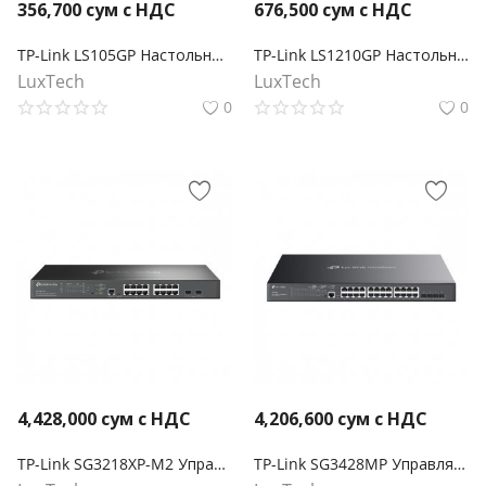
356,700
сум с НДС
676,500
сум с НДС
TP-Link LS105GP Настольный коммутатор с 5 гигабитными портами (4 порта PoE+)
TP-Link LS1210GP Настольный коммутатор с 9 гигабитными портами (8 портов PoE+) и портом SFP
LuxTech
LuxTech
0
0
4,428,000
сум с НДС
4,206,600
сум с НДС
TP-Link SG3218XP-M2 Управляемый коммутатор Omada уровня 2+ с 16 портами 2,5 Гбит/с (8 портов PoE+) и 2 портами SFP+
TP-Link SG3428MP Управляемый коммутатор Omada уровня 2+ с 24 гигабитными портами PoE+ и 4 портами SFP