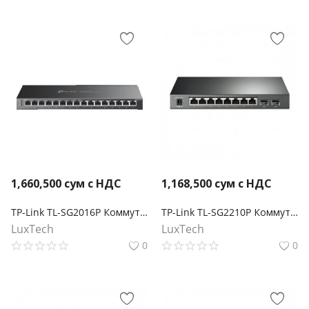
1,660,500
сум с НДС
1,168,500
сум с НДС
TP-Link TL-SG2016P Коммутатор JetStream Smart с 16 гигабитными портами (8 портов PoE+)
TP-Link TL-SG2210P Коммутатор JetStream Smart с 8 портами PoE+ и 2 портами SFP
LuxTech
LuxTech
0
0