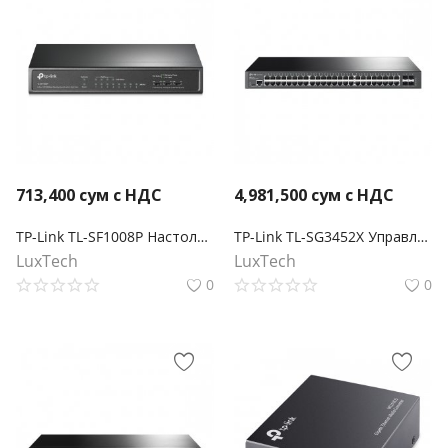
713,400
сум с НДС
4,981,500
сум с НДС
TP-Link TL-SF1008P Настольный коммутатор с 8 портами 10/100 Мбит/с (4 порта PoE+)
TP-Link TL-SG3452X Управляемый коммутатор JetStream уровня 2+ с 48 гигабитными портами RJ45 и 4 портами SFP+
LuxTech
LuxTech
0
0