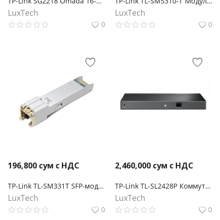
TP-Link SG2218 Omada 16‑портовый гигабитный управляемый коммутатор Smart с 2 SFP‑слотами
TP-Link TL-SM5310-T Модуль SFP+ 10GBASE-T RJ45
LuxTech
LuxTech
0
0
196,800
сум с НДС
2,460,000
сум с НДС
TP-Link TL-SM331T SFP‑модуль 1000BASE-T RJ45
TP-Link TL-SL2428P Коммутатор JetStream Smart с 24 портами RJ45 10/100 Мбит/с, 4 гигабитными портами RJ45 и 2 комбинированными портами RJ45/SFP
LuxTech
LuxTech
0
0