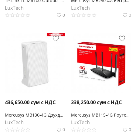
TP-Link TL-MR100-Outdoor N300 Наружный беспроводной 4G LTE маршрутизатор
Mercusys MB230-4G Беспроводной двухдиапазонный гигабитный маршрутизатор 4G+ Cat6 AC1200
LuxTech
LuxTech
0
0
436,650.00
сум с НДС
338,250.00
сум с НДС
Mercusys MB130-4G Двухдиапазонный роутер Wi‑Fi AC1200 с поддержкой 4G LTE
Mercusys MB115-4G Роутер Wi-Fi N300 с поддержкой 4G LTE
LuxTech
LuxTech
0
0