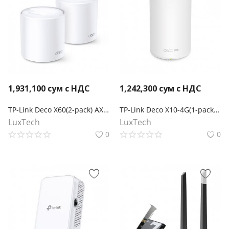
1,931,100
сум с НДС
1,242,300
сум с НДС
TP-Link Deco X60(2-pack) AX5400 Mesh-система Wi-Fi 6
TP-Link Deco X10-4G(1-pack) AX1500 Маршрутизатор Mesh-системы Wi-Fi 6 с 4G+ модемом
LuxTech
LuxTech
0
0