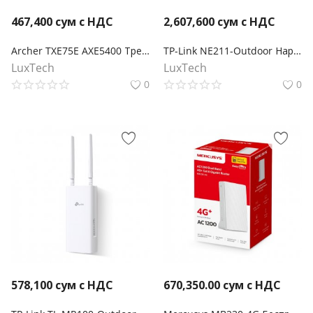
467,400
сум с НДС
2,607,600
сум с НДС
Archer TXE75E AXE5400 Трехдиапазонный беспроводной PCI Express-адаптер Wi-Fi 6E с поддержкой Bluetooth 5.3
TP-Link NE211-Outdoor Наружный шлюз 5G
LuxTech
LuxTech
0
0
578,100
сум с НДС
670,350.00
сум с НДС