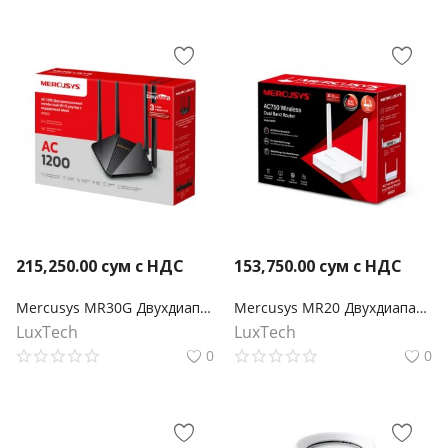
215,250.00
сум с НДС
153,750.00
сум с НДС
Mercusys MR30G Двухдиапазонный гигабитный роутер Wi‑Fi AC1200 с поддержкой Mesh
Mercusys MR20 Двухдиапазонный роутер Wi‑Fi AC750
LuxTech
LuxTech
0
0