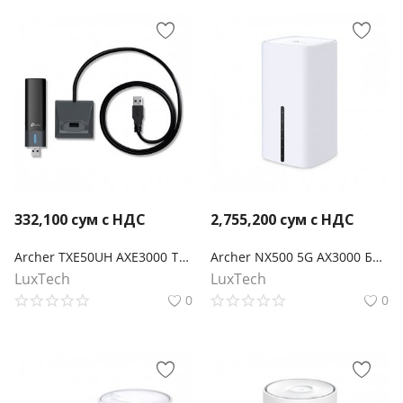
332,100
сум с НДС
2,755,200
сум с НДС
Archer TXE50UH AXE3000 Трехдиапазонный беспроводной USB-адаптер высокого усиления Wi-Fi 6E
Archer NX500 5G AX3000 Беспроводной двухдиапазонный гигабитный маршрутизатор
LuxTech
LuxTech
0
0