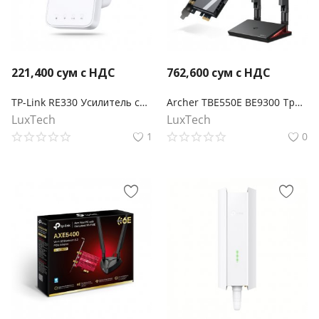
221,400
сум с НДС
762,600
сум с НДС
TP-Link RE330 Усилитель сигнала Wi‑Fi AC1200 с поддержкой Mesh
Archer TBE550E BE9300 Трехдиапазонный беспроводной PCI Express-адаптер Wi-Fi 7 с поддержкой Bluetooth 5.4
LuxTech
LuxTech
1
0