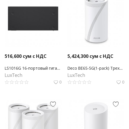
516,600
сум с НДС
5,424,300
сум с НДС
LS1016G 16-портовый гигабитный настольный/стоечный коммутатор
Deco BE65-5G(1-pack) Трехдиапазонная Mesh-модуль Wi-Fi 7 BE11000 с поддержкой 5G
LuxTech
LuxTech
0
0