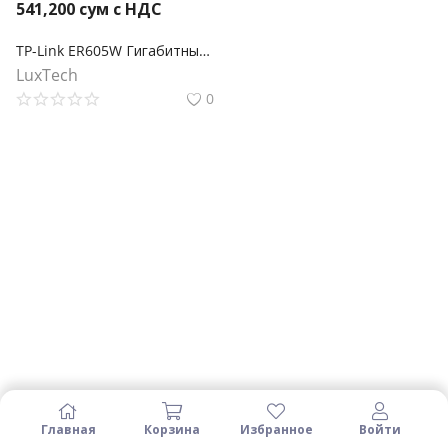
541,200
сум с НДС
TP-Link ER605W Гигабитный Wi-Fi AC1200 шлюз Omada
LuxTech
0
Главная
Корзина
Избранное
Войти