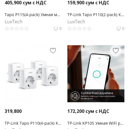
405,900
сум с НДС
159,900
сум с НДС
Tapo P115(4-pack) Умная мини Wi-Fi розетка с мониторингом энергопотребления
TP-Link Tapo P110(2-pack) Компактная умная розетка
LuxTech
LuxTech
0
0
319,800
172,200
сум с НДС
TP-Link Tapo P110(4-pack) Компактная умная розетка
TP-Link KP105 Умная WiFi розетка