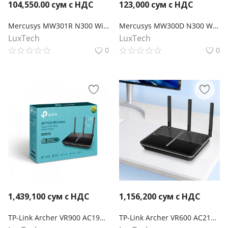
104,550.00
сум с НДС
123,000
сум с НДС
Mercusys MW301R N300 Wi-Fi роутер
Mercusys MW300D N300 Wi-Fi роутер с ADSL2+ модемом
LuxTech
LuxTech
0
0
1,439,100
сум с НДС
1,156,200
сум с НДС
TP-Link Archer VR900 AC1900 Беспроводной двухдиапазонный гигабитный маршрутизатор со встроенным VDSL/ADSL-модемом и двумя USB-портами
TP-Link Archer VR600 AC2100 Беспроводной двухдиапазонный гигабитный MU-MIMO маршрутизатор со встроенным VDSL/ADSL-модемом и USB-портом