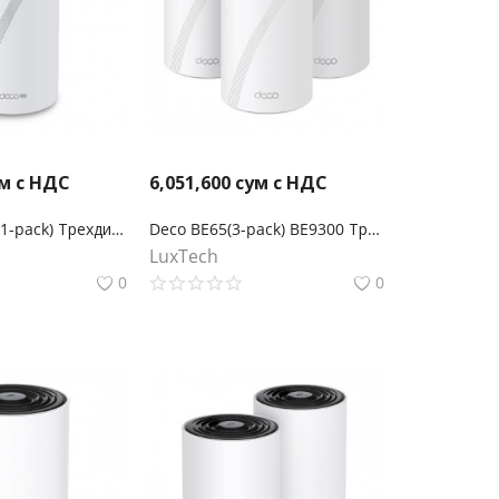
м с НДС
6,051,600
сум с НДС
Deco BE65-5G(1-pack) Трехдиапазонная Mesh-модуль Wi-Fi 7 BE11000 с поддержкой 5G
Deco BE65(3-pack) BE9300 Трехдиапазонная Mesh-система Wi-Fi 7
LuxTech
0
0