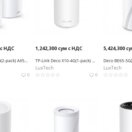
 с НДС
1,242,300
сум с НДС
5,424,300
су
TP-Link Deco X60(2-pack) AX5400 Mesh-система Wi-Fi 6
TP-Link Deco X10-4G(1-pack) AX1500 Маршрутизатор Mesh-системы Wi-Fi 6 с 4G+ модемом
LuxTech
LuxTech
0
0