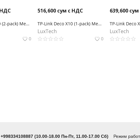
 НДС
516,600
сум с НДС
639,600
сум
TP-Link Deco X10 (2-pack) Mesh-система AX1500
TP-Link Deco X10 (1-pack) Mesh-модуль AX1500
LuxTech
LuxTech
0
0
 +998334108887 (10.00-18.00 Пн-Пт, 11.00-17.00 Сб)
Режим работы