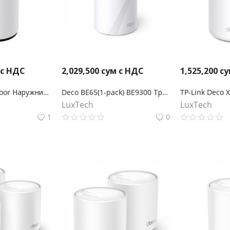
 с НДС
2,029,500
сум с НДС
1,525,200
су
Deco BE25-Outdoor Наружний Mesh WiFi 7-маршрутизатор BE3600
Deco BE65(1-pack) BE9300 Трехдиапазонный Mesh-модуль Wi-Fi 7
LuxTech
LuxTech
1
0