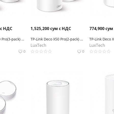
 с НДС
1,525,200
сум с НДС
774,900
сум
TP-Link Deco X50 Pro(3-pack) Mesh-комплект AX3000
TP-Link Deco X50 Pro(2-pack) Mesh-комплект AX3000
LuxTech
LuxTech
0
0