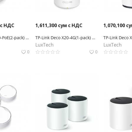
 с НДС
1,611,300
сум с НДС
1,070,100
су
TP-Link Deco X50-PoE(2-pack) AX3000 Mesh-система Wi-Fi 6 с поддержкой PoE
TP-Link Deco X20-4G(1-pack) Mesh-модуль AX1800 с поддержкой 4G+
LuxTech
LuxTech
0
0