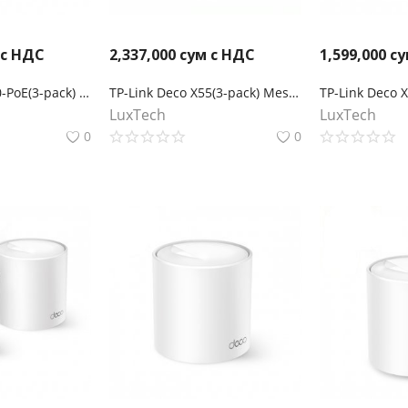
 с НДС
2,337,000
сум с НДС
1,599,000
су
TP-Link Deco X50-PoE(3-pack) Mesh-система AX3000 с поддержкой PoE
TP-Link Deco X55(3-pack) Mesh-система AX3000
LuxTech
LuxTech
0
0