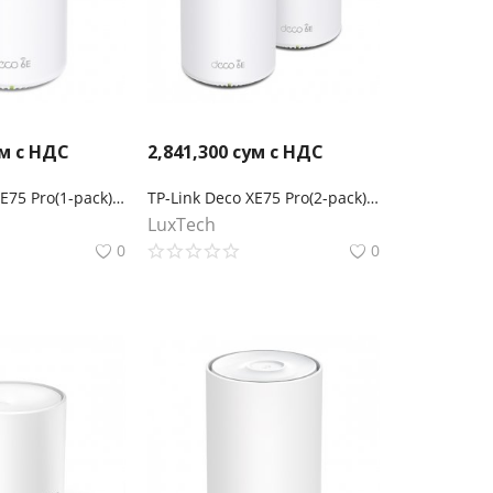
м с НДС
2,841,300
сум с НДС
TP-Link Deco XE75 Pro(1-pack) Трехдиапазонный Mesh-модуль Wi-Fi 6E AXE5400
TP-Link Deco XE75 Pro(2-pack) AXE5400 Трехдиапазонная Mesh-система Wi-Fi 6E
LuxTech
0
0