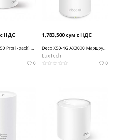
 с НДС
1,783,500
сум с НДС
TP-Link Deco X50 Pro(1-pack) Mesh-модуль AX3000
Deco X50-4G AX3000 Маршрутизатор Mesh-системы Wi-Fi 6 с 4G+ модемом
LuxTech
0
0