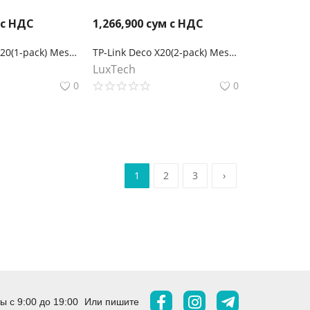
 с НДС
1,266,900
сум с НДС
TP-Link Deco X20(1-pack) Mesh-модуль AX1800
TP-Link Deco X20(2-pack) Mesh-система AX1800
LuxTech
0
0
1
2
3
›
 с 9:00 до 19:00
Или пишите