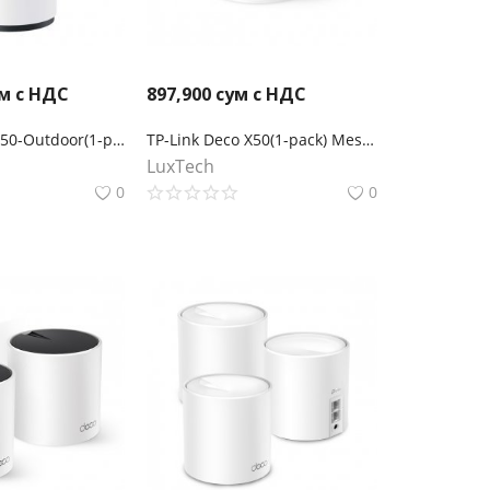
м с НДС
897,900
сум с НДС
TP-Link Deco X50-Outdoor(1-pack) Mesh-модуль AX3000 для улицы и помещений
TP-Link Deco X50(1-pack) Mesh-модуль AX3000
LuxTech
0
0