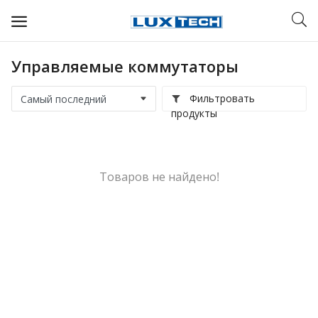
Управляемые коммутаторы
WIFI ДЛЯ ДОМА
Фильтровать
РЕШЕНИЯ ДЛЯ ДОМА
продукты
ДЛЯ БИЗНЕСА
ДЛЯ ОПЕРАТОРОВ СВЯЗИ
Товаров не найдено!
Прочее
Избранное
Контакты
Войти
Регистрация