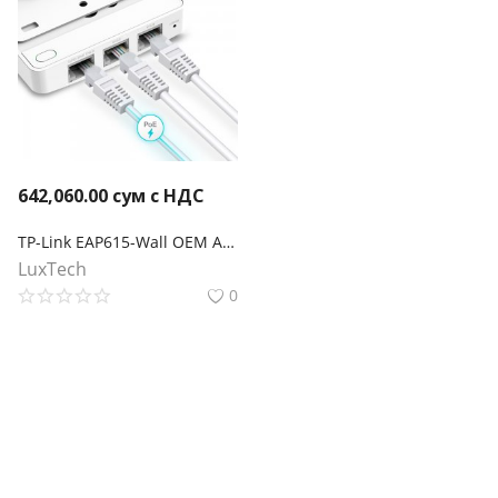
642,060.00
сум с НДС
TP-Link EAP615-Wall OEM AX1800 Встраиваемая в стену точка доступа Wi‑Fi 6
LuxTech
0