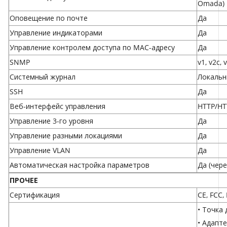
Omada)
Оповещение по почте
Да
Управление индикаторами
Да
Управление контролем доступа по MAC-адресу
Да
SNMP
v1, v2c, 
Системный журнал
Локальн
SSH
Да
Веб-интерфейс управления
HTTP/HT
Управление 3-го уровня
Да
Управление разными локациями
Да
Управление VLAN
Да
Автоматическая настройка параметров
Да (чере
ПРОЧЕЕ
Сертификация
CE, FCC,
• Точка
• Адапт