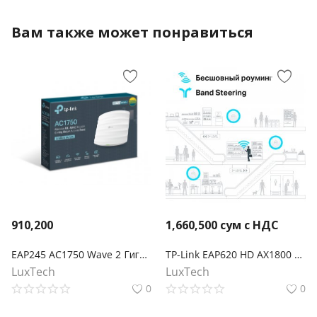
Вам также может понравиться
910,200
1,660,500
сум с НДС
EAP245 AC1750 Wave 2 Гигабитная двухдиапазонная потолочная точка доступа Wi-Fi
TP-Link EAP620 HD AX1800 Потолочная двухдиапазонная точка доступа Wi‑Fi с MU-MIMO
LuxTech
LuxTech
0
0