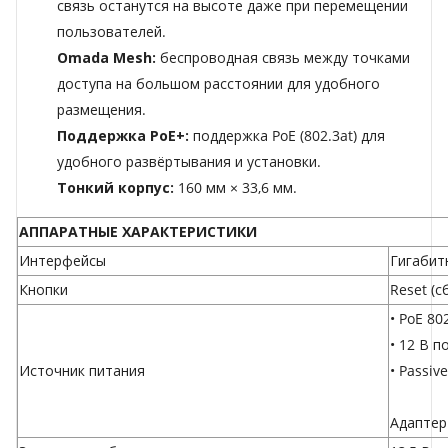
связь останутся на высоте даже при перемещении
пользователей.
Omada Mesh:
беспроводная связь между точками
доступа на большом расстоянии для удобного
размещения.
Поддержка PoE+:
поддержка PoE (802.3at) для
удобного развёртывания и установки.
Тонкий корпус:
160 мм × 33,6 мм.
АППАРАТНЫЕ ХАРАКТЕРИСТИКИ
Интерфейсы
Гигабитн
Кнопки
Reset (с
• PoE 80
• 12 В п
Источник питания
• Passiv
Адаптер