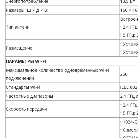
Энергопотребление
13,5 Вт
Размеры (Ш × Д × В)
160 × 16
Встроен
Тип антенн
• 2,4 ГГц
• 5 ГГц: 
• Устан
Размещение
• Устан
ПАРАМЕТРЫ WI-FI
Максимальное количество одновременных Wi-Fi
250
подключений
Стандарты Wi-Fi
IEEE 802
Частотные диапазоны
2,4 ГГц 
• 2,4 ГГ
Скороcть передачи
• 5 ГГц:
• 1024-
• Симво
• OFDM