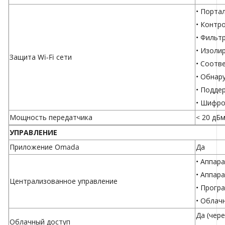
• Порта
• Контр
• Фильт
• Изоли
Защита Wi-Fi сети
• Соотв
• Обнар
• Подде
• Шифров
Мощность передатчика
< 20 дБм
УПРАВЛЕНИЕ
Приложение Omada
Да
•
Аппара
•
Аппара
Централизованное управление
•
Прогр
•
Облач
Да (чер
Облачный доступ