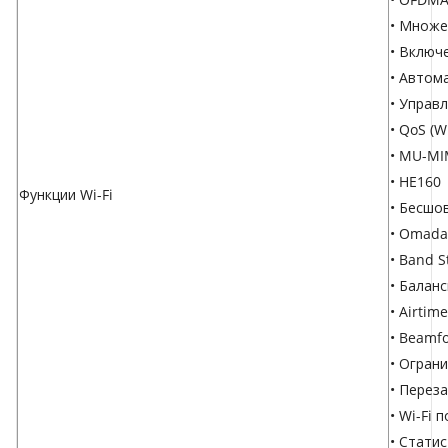
• Множес
• Включ
• Автом
• Управ
• QoS (
• MU-M
• HE160
Функции Wi-Fi
• Бесшо
• Omada
• Band S
• Балан
• Airtim
• Beamf
• Огран
• Перез
• Wi-Fi 
• Статис