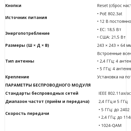
Кнопки
Reset (сброс нас
• PoE 802.3at
Источник питания
• 12 В постоянн
• ЕС: 18,5 Вт
Энергопотребление
• США: 21,5 Вт
Размеры (Ш × Д × В)
243 × 243 × 64 м
Встроенные все
Тип антенны
• 2,4 ГГц: 4 анте
• 5 ГГц: 4 антен
Крепление
Установка на по
ПАРАМЕТРЫ БЕСПРОВОДНОГО МОДУЛЯ
Стандарты беспроводных сетей
IEEE 802.11ax/ac
Диапазон частот (приём и передача)
2,4 ГГц и 5 ГГц
• 5 ГГц: до 240
Скороcть передачи
• 2,4 ГГц: до 11
• 1024-QAM