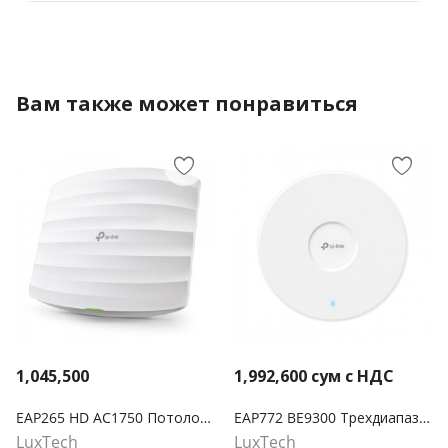
Вам также может понравиться
1,045,500
1,992,600
сум с НДС
EAP265 HD AC1750 Потолочная гигабитная точка доступа Wi-Fi с MU-MIMO
EAP772 BE9300 Трехдиапазонная потолочная точка доступа Wi-Fi 7
LuxTech
LuxTech