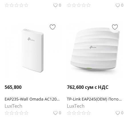
0
0
565,800
762,600
сум с НДС
EAP235-Wall Omada AC1200 Настенная гигабитная точка доступа Wi‑Fi с MU-MIMО
TP-Link EAP245(OEM) Потолочная точка доступа Wi‑Fi AC1750
LuxTech
LuxTech
0
0