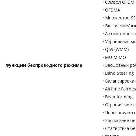
• Символ OFDM 
• OFDMA
• Множество SSI
• Включение/вы
• Автоматическ
• Управление м
• QoS (WMM)
• MU-MIMO
Функции беспроводного режима
• Бесшовный ро
• Band Steering
• Балансировка 
• Airtime Fairne
• Beamforming
• Ограничение 
• Перезагрузка 
• Расписание б
• Статистика бе