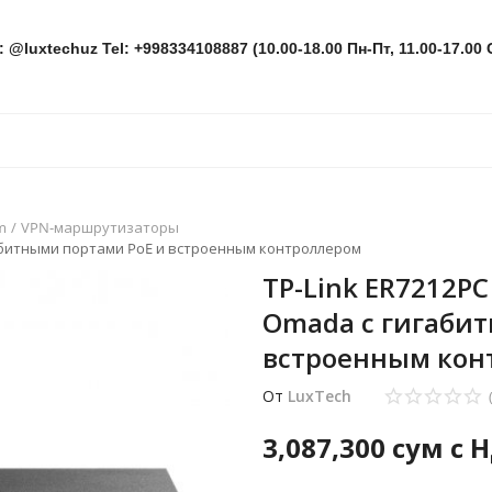
: @luxtechuz Tel: +998334108887 (10.00-18.00 Пн-Пт, 11.00-17.00 
m
VPN-маршрутизаторы
абитными портами PoE и встроенным контроллером
TP-Link ER7212P
Omada с гигаби
встроенным кон
От
LuxTech
3,087,300
сум с 