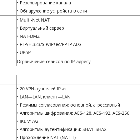
• Резервирование канала
• Обнаружение устройств в сети
• Multi-Net NAT
• Виртуальный сервер
• NAT-DMZ
• FTP/H.323/SIP/IPsec/PPTP ALG
• UPnP
Ограничение сеансов по IP-адресу
-
• 20 VPN-туннелей IPsec
• LAN—LAN, клиент—LAN
• Режимы согласования: основной, агрессивный
• Алгоритмы шифрования: AES-128, AES-192, AES-256
• IKE v1/v2
• Алгоритмы аутентификации: SHA1, SHA2
• Прохождение NAT (NAT-T)