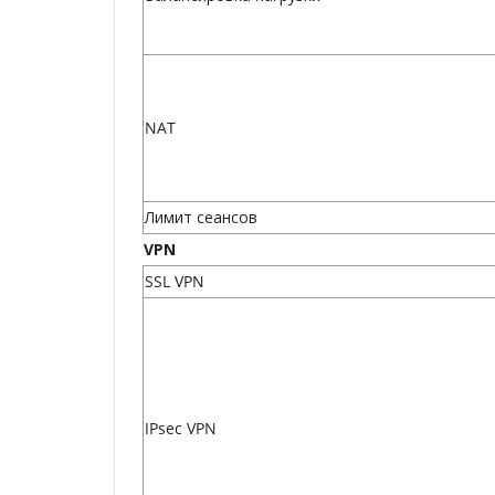
NAT
Лимит сеансов
VPN
SSL VPN
IPsec VPN