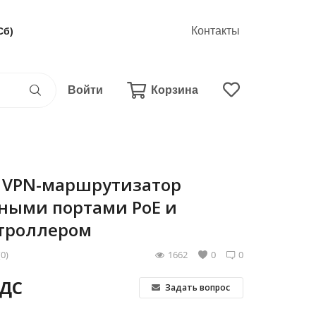
Контакты
Сб)
Войти
Корзина
C VPN-маршрутизатор
тными портами PoE и
троллером
(0)
1662
0
0
НДС
Задать вопрос