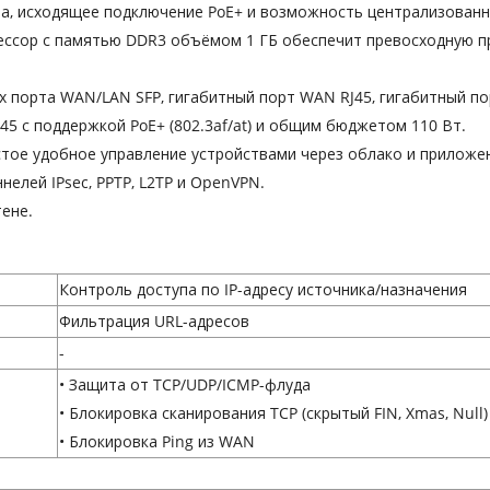
ра, исходящее подключение PoE+ и возможность централизован
ессор с памятью DDR3 объёмом 1 ГБ обеспечит превосходную п
ых порта WAN/LAN SFP, гигабитный порт WAN RJ45, гигабитный п
J45 с поддержкой PoE+ (802.3af/at) и общим бюджетом 110 Вт.
стое удобное управление устройствами через облако и прилож
нелей IPsec, PPTP, L2TP и OpenVPN.
тене.
Контроль доступа по IP-адресу источника/назначения
Фильтрация URL-адресов
-
• Защита от TCP/UDP/ICMP-флуда
• Блокировка сканирования TCP (скрытый FIN, Xmas, Null)
• Блокировка Ping из WAN