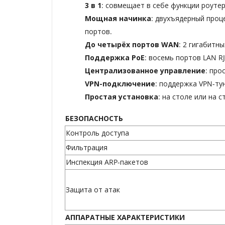
3 в 1
: совмещает в себе функции роуте
Мощная начинка
: двухъядерный проц
портов.
До четырёх портов WAN
: 2 гигабитн
Поддержка PoE
: восемь портов LAN R
Централизованное управление
: про
VPN-подключение
: поддержка VPN-тун
Простая установка
: на столе или на с
БЕЗОПАСНОСТЬ
Контроль доступа
Фильтрация
Инспекция ARP-пакетов
Защита от атак
АППАРАТНЫЕ ХАРАКТЕРИСТИКИ