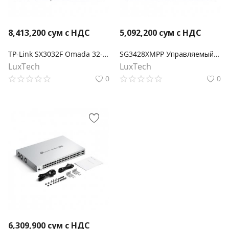
8,413,200
сум с НДС
5,092,200
сум с НДС
TP-Link SX3032F Omada 32-портовый 10-гигабитный управляемый SFP+ коммутатор L2+
SG3428XMPP Управляемый коммутатор Omada L2+ с 24 портами Gigabit и 4 портами 10GE SFP+ с 16 портами PoE+ и 8 портами PoE++
LuxTech
LuxTech
0
0
6,309,900
сум с НДС