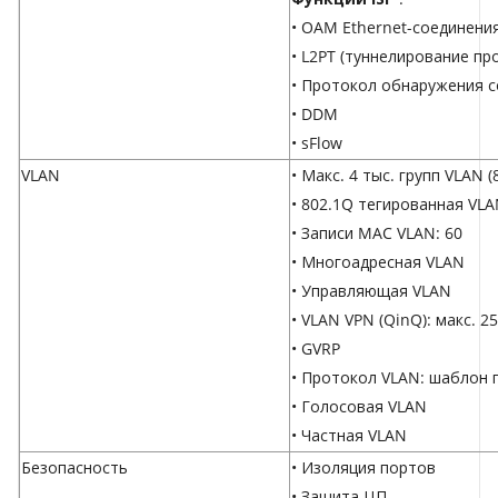
• OAM Ethernet-соединени
• L2PT (туннелирование пр
• Протокол обнаружения с
• DDM
• sFlow
VLAN
• Макс. 4 тыс. групп VLAN 
• 802.1Q тегированная VL
• Записи MAC VLAN: 60
• Многоадресная VLAN
• Управляющая VLAN
• VLAN VPN (QinQ): макс. 2
• GVRP
• Протокол VLAN: шаблон 
• Голосовая VLAN
• Частная VLAN
Безопасность
• Изоляция портов
• Защита ЦП