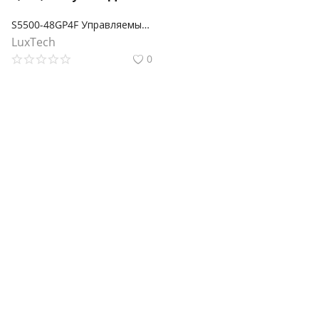
S5500-48GP4F Управляемый коммутатор Omada Pro 48 портов PoE+ Gigabit L2+ с 4 слотами SFP
LuxTech
0