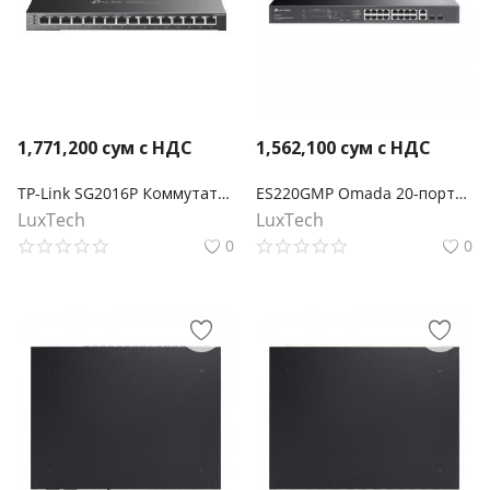
1,771,200
сум с НДС
1,562,100
сум с НДС
TP-Link SG2016P Коммутатор Omada Smart с 16 гигабитными портами (8 портов PoE+)
ES220GMP Omada 20-портовый гигабитный Easy Managed коммутатор с 16 портами PoE+
LuxTech
LuxTech
0
0