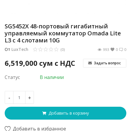
SG5452X 48-портовый гигабитный
управляемый коммутатор Omada Lite
L3 с 4 слотами 10G
От
LuxTech
(0)
993
0
0
6,519,000
сум с НДС
Задать вопрос
Статус
В наличии
-
+
Добавить в корзину
Добавить в избранное