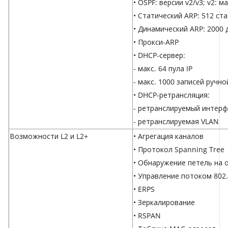
• OSPF: версии v2/v3; v2: ма
• Статический ARP: 512 ст
• Динамический ARP: 2000 
• Прокси-ARP
• DHCP-сервер:
- макс. 64 пула IP
- макс. 1000 записей ручно
• DHCP-ретрансляция:
- ретранслируемый интерф
- ретранслируемая VLAN
Возможности L2 и L2+
• Агрегация каналов
• Протокол Spanning Tree
• Обнаружение петель на 
• Управление потоком 802
• ERPS
• Зеркалирование
• RSPAN