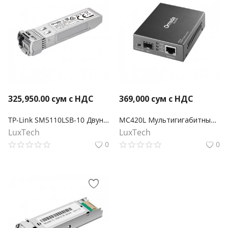
325,950.00
сум с НДС
369,000
сум с НДС
TP-Link SM5110LSB-10 Двунаправленный модуль Omada 10GBase-BX WDM SFP+ LC
MC420L Мультигигабитный медиаконвертер Omada 10G SFP+
LuxTech
LuxTech
0
0