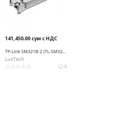
141,450.00
сум с НДС
TP-Link SM321B-2 (TL-SM321B-2) Двунаправленный SFP‑модуль WDM 1000Base-BX
LuxTech
0