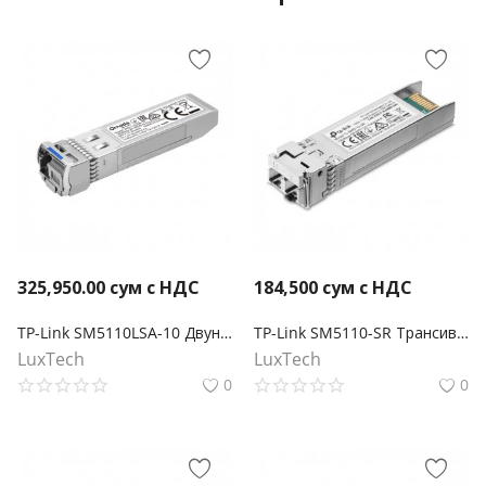
325,950.00
сум с НДС
184,500
сум с НДС
TP-Link SM5110LSA-10 Двунаправленный модуль Omada 10GBase-BX WDM SFP+ LC
TP-Link SM5110-SR Трансивер 10GBase-SR SFP+ LC
LuxTech
LuxTech
0
0