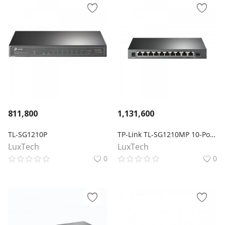
811,800
1,131,600
TL-SG1210P
TP-Link TL-SG1210MP 10-Port Гигабитный коммутатор для настольных ПК с 8-Port PoE +
LuxTech
LuxTech
0
0