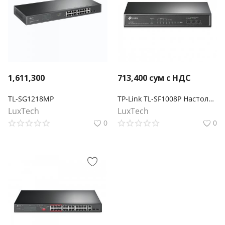
1,611,300
713,400
сум с НДС
TL-SG1218MP
TP-Link TL-SF1008P Настольный коммутатор с 8 портами 10/100 Мбит/с (4 порта PoE+)
LuxTech
LuxTech
0
0