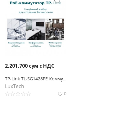
2,201,700
сум с НДС
TP-Link TL-SG1428PE Коммутатор Easy Smart с 26 гигабитными портами RJ45 (24 порта PoE+) и 2 портами SFP
LuxTech
0