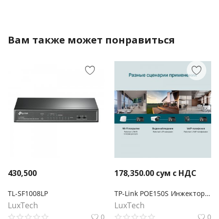
Вам также может понравиться
430,500
178,350.00
сум с НДС
TL-SF1008LP
TP-Link POE150S Инжектор PoE
LuxTech
LuxTech
0
0