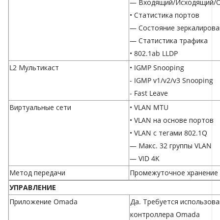
— Входящий/Исходящий/
• Статистика портов
— Состояние зеркалирова
— Статистика трафика
• 802.1ab LLDP
L2 Мультикаст
• IGMP Snooping
- IGMP v1/v2/v3 Snooping
- Fast Leave
Виртуальные сети
• VLAN MTU
• VLAN на основе портов
• VLAN с тегами 802.1Q
— Макс. 32 группы VLAN
— VID 4K
Метод передачи
Промежуточное хранение (
УПРАВЛЕНИЕ
Приложение Omada
Да. Требуется использов
контроллера Omada