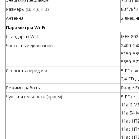
Энергопотребление
7,3 Вт 
Размеры (Ш × Д × В)
80*78*7
Антенна
2 внешн
Параметры Wi-Fi
Стандарты Wi-Fi
IEEE 802
Частотные диапазоны
2400–24
5150–53
5650–57
Скороcть передачи
5 ГГц: д
2,4 ГГц:
Режимы работы
Range Ex
Чувствительность (приём)
5 ГГц：
11a 6 Мб
11a 54 
11ac HT
11ac HT
11ac HT