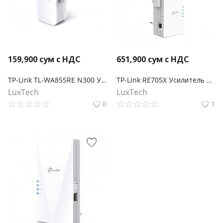
159,900
сум с НДС
651,900
сум с НДС
TP-Link TL-WA855RE N300 Усилитель Wi-Fi сигнала
TP-Link RE705X Усилитель Wi‑Fi сигнала AX3000 с поддержкой Mesh
LuxTech
LuxTech
0
1