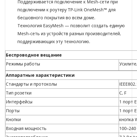
Поддерживается подключение к Mesh-сети при
подключении к
роутеру TP-Link OneMesh™
для
бесшовного покрытия во всём доме.
Технология EasyMesh
— позволит создать единую
Mesh‑сеть из устройств разных производителей,
поддерживающих эту технологию.
Беспроводное вещание
Режимы работы
Усилите
Аппаратные характеристики
Стандарты и протоколы
IEEE802.
Тип розетки
C, F
Интерфейсы
1 порт E
Порты
1 порт E
Кнопки
кнопка 
Входная мощность
100–240 