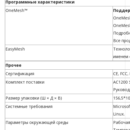
Программные характеристики
OneMesh™
Поддер
OneMesh
OneMesh
Подроб
Все про
EasyMesh
Техноло
именем 
Прочее
Сертификация
CE, FCC,
Комплект поставки
AC1200 
Руковод
Размер упаковки (Ш × Д × В)
156,5*1
Системные требования
Microsof
Linux.
Параметры окружающей среды
Рабочая 
Температ