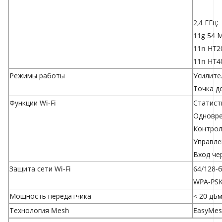
2,4 ГГц:
11g 54 
11n HT2
11n HT4
Режимы работы
Усилите
Точка д
Функции Wi-Fi
Статист
Одноврем
Контрол
Управле
Вход че
Защита сети Wi-Fi
64/128-
WPA-PSK
Мощность передатчика
< 20 дБм
Технология Mesh
EasyMes