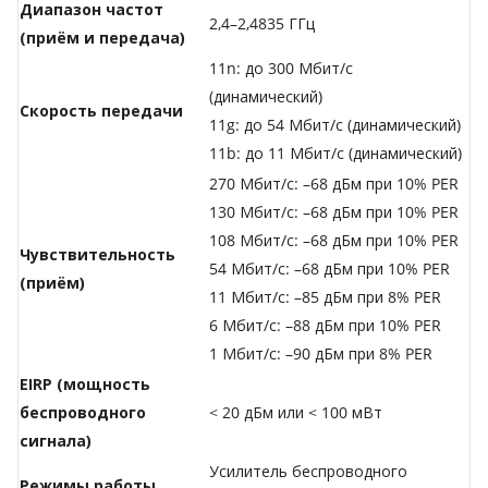
Диапазон частот
2,4–2,4835 ГГц
(приём и передача)
11n: до 300 Мбит/с
(динамический)
Скороcть передачи
11g: до 54 Мбит/с (динамический)
11b: до 11 Мбит/с (динамический)
270 Мбит/с: –68 дБм при 10% PER
130 Мбит/с: –68 дБм при 10% PER
108 Мбит/с: –68 дБм при 10% PER
Чувствительность
54 Мбит/с: –68 дБм при 10% PER
(приём)
11 Мбит/с: –85 дБм при 8% PER
6 Мбит/с: –88 дБм при 10% PER
1 Мбит/с: –90 дБм при 8% PER
EIRP (мощность
беспроводного
< 20 дБм или < 100 мВт
сигнала)
Усилитель беспроводного
Режимы работы