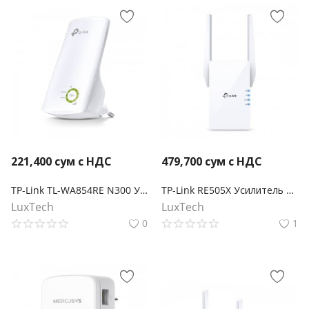
221,400
сум с НДС
479,700
сум с НДС
TP-Link TL-WA854RE N300 Усилитель Wi-Fi сигнала
TP-Link RE505X Усилитель сигнала Wi‑Fi AX1500 с поддержкой Mesh
LuxTech
LuxTech
0
1