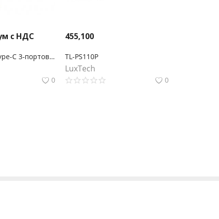
ум с НДС
455,100
UE330C USB Type-C 3-портовый гигабитный Ehternet адаптер
TL-PS110P
LuxTech
0
0
 с 9:00 до 19:00
Или пишите