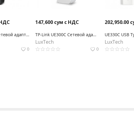
 НДС
147,600
сум с НДС
202,950.00
с
TP-Link UE306 Сетевой адаптер USB 3.0/Gigabit Ethernet
TP-Link UE300C Cетевой адаптер USB Type‑C/Gigabit Ethernet
LuxTech
LuxTech
0
0
 +998334108887 (10.00-18.00 Пн-Пт, 11.00-17.00 Сб)
Режим работы