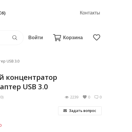
Контакты
Сб)
Войти
Корзина
ер USB 3.0
й концентратор
аптер USB 3.0
(0)
2239
0
0
Задать вопрос
о