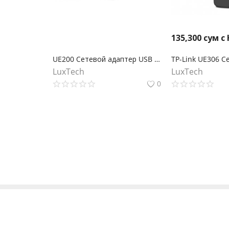
135,300
сум с
UE200 Сетевой адаптер USB 2.0/Fast Ethernet
LuxTech
LuxTech
0
Есть вопросы? Звоните:
Telegram: @luxtechuz Tel: