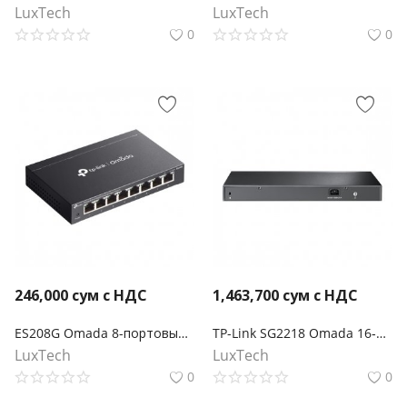
LuxTech
LuxTech
0
0
246,000
сум с НДС
1,463,700
сум с НДС
ES208G Omada 8-портовый гигабитный Easy Managed коммутатор
TP-Link SG2218 Omada 16‑портовый гигабитный управляемый коммутатор Smart с 2 SFP‑слотами
LuxTech
LuxTech
0
0