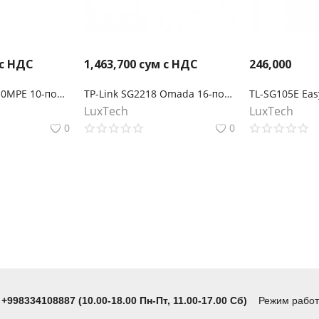
 с НДС
1,463,700
сум с НДС
246,000
TP-Link TL-SG1210MPE 10-портовый гигабитный Easy Smart Switch с 8 портами PoE+
TP-Link SG2218 Omada 16‑портовый гигабитный управляемый коммутатор Smart с 2 SFP‑слотами
LuxTech
LuxTech
0
0
 +998334108887 (10.00-18.00 Пн-Пт, 11.00-17.00 Сб)
Режим работы