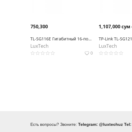
750,300
1,107,000
сум
TL-SG116E Гигабитный 16-портовый коммутатор
LuxTech
LuxTech
0
Есть вопросы? Звоните:
Telegram: @luxtechuz Tel: