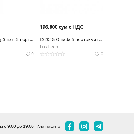
196,800
сум с НДС
TL-SG105E Easy Smart 5-портовый гигабитный коммутатор
ES205G Omada 5-портовый гигабитный Easy Managed коммутатор
LuxTech
0
0
 с 9:00 до 19:00
Или пишите