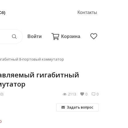
Контакты
Сб)
Войти
Корзина
игабитный 8‑портовый коммутатор
равляемый гигабитный
мутатор
(0)
2113
0
0
Задать вопрос
о