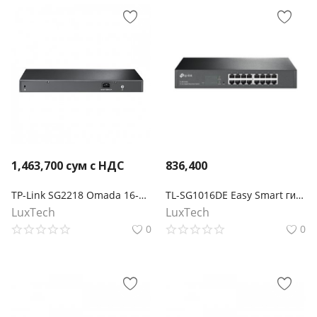
1,463,700
сум с НДС
836,400
TP-Link SG2218 Omada 16‑портовый гигабитный управляемый коммутатор Smart с 2 SFP‑слотами
TL-SG1016DE Easy Smart гигабитный 16-портовый коммутатор
LuxTech
LuxTech
0
0