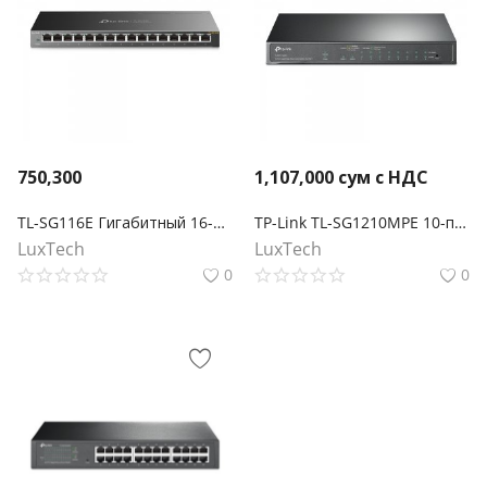
750,300
1,107,000
сум с НДС
TL-SG116E Гигабитный 16-портовый коммутатор
TP-Link TL-SG1210MPE 10-портовый гигабитный Easy Smart Switch с 8 портами PoE+
LuxTech
LuxTech
0
0