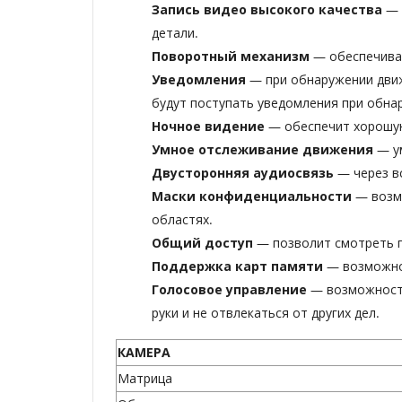
Запись видео высокого качества
— 
детали.
Поворотный механизм
— обеспечивае
Уведомления
— при обнаружении движ
будут поступать уведомления при обна
Ночное видение
— обеспечит хорошую
Умное отслеживание движения
— ум
Двусторонняя аудиосвязь
— через в
Маски конфиденциальности
— возмо
областях.
Общий доступ
— позволит смотреть п
Поддержка карт памяти
— возможнос
Голосовое управление
— возможность
руки и не отвлекаться от других дел.
КАМЕРА
Матрица