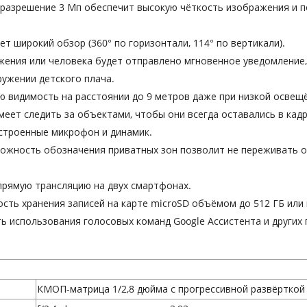
разрешение 3 Мп обеспечит высокую чёткость изображения и п
т широкий обзор (360° по горизонтали, 114° по вертикали).
ения или человека будет отправлено мгновенное уведомление, а
ружении детского плача.
 видимость на расстоянии до 9 метров даже при низкой освещ
еет следить за объектами, чтобы они всегда оставались в кадр
строенные микрофон и динамик.
жность обозначения приватных зон позволит не переживать о 
рямую трансляцию на двух смартфонах.
ть хранения записей на карте microSD объёмом до 512 ГБ или 
 использования голосовых команд Google Ассистента и других
КМОП-матрица 1/2,8 дюйма с прогрессивной развёрткой