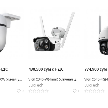
 НДС
430,500
сум с НДС
774,900
сум
TP-Link Tapo C510W Умная уличная поворотная камера
VIGI C340-W(4mm) Уличная цилиндрическая беспроводная IP-камера 4МП с цветным ночным видением
LuxTech
LuxTech
0
1