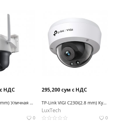
 с НДС
295,200
сум с НДС
VIGI C540-4G(4mm) Уличная поворотно-наклонная беспроводная IP-камера 4МП с поддержкой 4G Nano-Sim
TP-Link VIGI C230I(2.8 mm) Купольная камера 3 Мп с ИК‑подсветкой
LuxTech
0
0