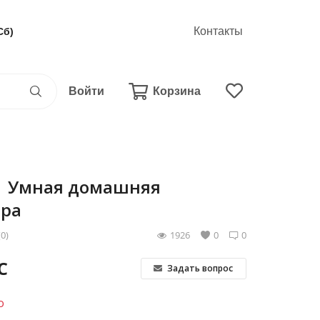
Контакты
Сб)
Войти
Корзина
11 Умная домашняя
ера
(0)
1926
0
0
С
Задать вопрос
о