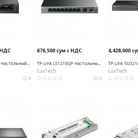
 НДС
676,500
сум с НДС
4,428,000
су
TP-Link LS105GP Настольный коммутатор с 5 гигабитными портами (4 порта PoE+)
TP-Link LS1210GP Настольный коммутатор с 9 гигабитными портами (8 портов PoE+) и портом SFP
LuxTech
LuxTech
0
0