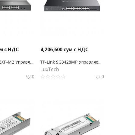
м с НДС
4,206,600
сум с НДС
TP-Link SG3218XP-M2 Управляемый коммутатор Omada уровня 2+ с 16 портами 2,5 Гбит/с (8 портов PoE+) и 2 портами SFP+
TP-Link SG3428MP Управляемый коммутатор Omada уровня 2+ с 24 гигабитными портами PoE+ и 4 портами SFP
LuxTech
0
0