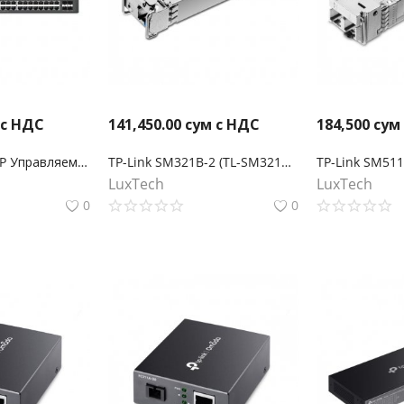
 с НДС
141,450.00
сум с НДС
184,500
сум
TP-Link SG3452XP Управляемый коммутатор Smart линейки Omada уровня 2+ c 48 гигабитными портами PoE+ и 4 портами SFP+
TP-Link SM321B-2 (TL-SM321B-2) Двунаправленный SFP‑модуль WDM 1000Base-BX
LuxTech
LuxTech
0
0