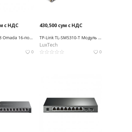
м с НДС
430,500
сум с НДС
TP-Link SG2218 Omada 16‑портовый гигабитный управляемый коммутатор Smart с 2 SFP‑слотами
TP-Link TL-SM5310-T Модуль SFP+ 10GBASE-T RJ45
LuxTech
0
0