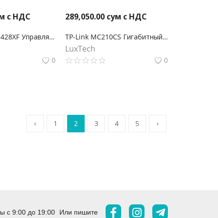
м с НДС
289,050.00
сум с НДС
TP-Link TL-SG3428XF Управляемый коммутатор JetStream уровня 2+ с 20 гигабитными портами SFP, 4 портами SFP+ и 4 комбинированными портами SFP/RJ45
TP-Link MC210CS Гигабитный Ethernet медиаконвертер
LuxTech
0
0
‹
1
2
3
4
5
›
 с 9:00 до 19:00
Или пишите