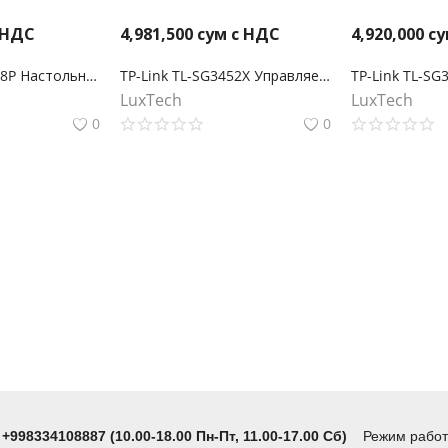
 НДС
4,981,500
сум с НДС
4,920,000
су
TP-Link TL-SF1008P Настольный коммутатор с 8 портами 10/100 Мбит/с (4 порта PoE+)
TP-Link TL-SG3452X Управляемый коммутатор JetStream уровня 2+ с 48 гигабитными портами RJ45 и 4 портами SFP+
LuxTech
LuxTech
0
0
 +998334108887 (10.00-18.00 Пн-Пт, 11.00-17.00 Сб)
Режим работы