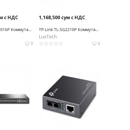
м с НДС
1,168,500
сум с НДС
TP-Link TL-SG2016P Коммутатор JetStream Smart с 16 гигабитными портами (8 портов PoE+)
TP-Link TL-SG2210P Коммутатор JetStream Smart с 8 портами PoE+ и 2 портами SFP
LuxTech
0
0