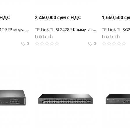
 НДС
2,460,000
сум с НДС
1,660,500
су
TP-Link TL-SM331T SFP‑модуль 1000BASE-T RJ45
TP-Link TL-SL2428P Коммутатор JetStream Smart с 24 портами RJ45 10/100 Мбит/с, 4 гигабитными портами RJ45 и 2 комбинированными портами RJ45/SFP
LuxTech
LuxTech
0
0