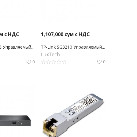
м с НДС
1,107,000
сум с НДС
TP-Link SG3428 Управляемый коммутатор Omada уровня 2+ с 24 гигабитными портами RJ45 и 4 портами SFP
TP-Link SG3210 Управляемый коммутатор Omada уровня 2+ с 8 гигабитными портами RJ45 и 2 портами SFP
LuxTech
0
0