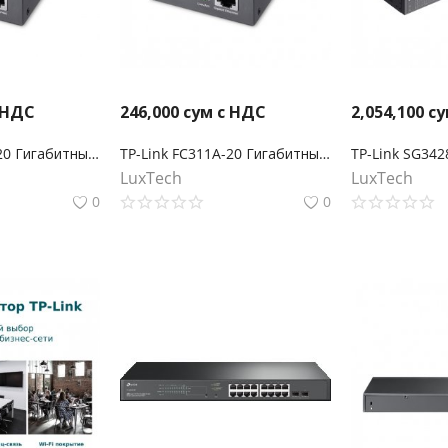
 НДС
246,000
сум с НДС
2,054,100
су
TP-Link FC311B-20 Гигабитный медиаконвертер WDM Omada
TP-Link FC311A-20 Гигабитный медиаконвертер WDM Omada
LuxTech
LuxTech
0
0