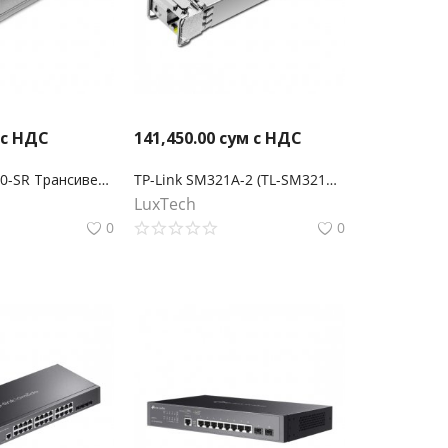
 с НДС
141,450.00
сум с НДС
TP-Link SM5110-SR Трансивер 10GBase-SR SFP+ LC
TP-Link SM321A-2 (TL-SM321A-2) Двунаправленный SFP‑модуль WDM 1000Base-BX
LuxTech
0
0