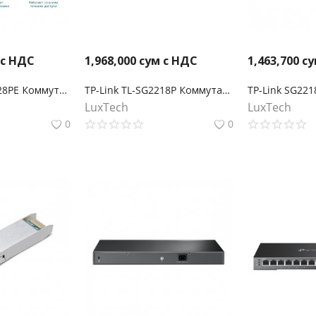
 с НДС
1,968,000
сум с НДС
1,463,700
су
TP-Link TL-SG1428PE Коммутатор Easy Smart с 26 гигабитными портами RJ45 (24 порта PoE+) и 2 портами SFP
TP-Link TL-SG2218P Коммутатор JetStream Smart с 16 гигабитными портами PoE+ и 2 портами SFP
LuxTech
LuxTech
0
0