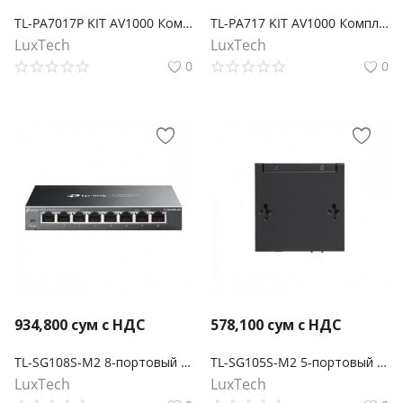
TL-PA7017P KIT AV1000 Комплект гигабитных Powerline-адаптеров со встроенной розеткой
TL-PA717 KIT AV1000 Комплект гигабитных адаптеров Powerline
LuxTech
LuxTech
0
0
934,800
сум с НДС
578,100
сум с НДС
TL-SG108S-M2 8-портовый настольный коммутатор 2,5G Multi Gigabit
TL-SG105S-M2 5-портовый настольный мультигигабитный коммутатор 2,5G
LuxTech
LuxTech