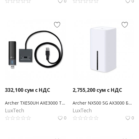
0
0
332,100
сум с НДС
2,755,200
сум с НДС
Archer TXE50UH AXE3000 Трехдиапазонный беспроводной USB-адаптер высокого усиления Wi-Fi 6E
Archer NX500 5G AX3000 Беспроводной двухдиапазонный гигабитный маршрутизатор
LuxTech
LuxTech
0
0