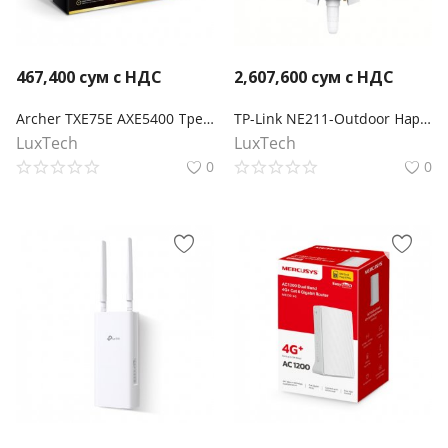
467,400
сум с НДС
2,607,600
сум с НДС
Archer TXE75E AXE5400 Трехдиапазонный беспроводной PCI Express-адаптер Wi-Fi 6E с поддержкой Bluetooth 5.3
TP-Link NE211-Outdoor Наружный шлюз 5G
LuxTech
LuxTech
0
0