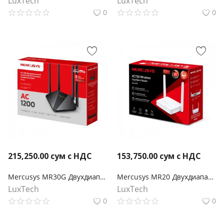
LuxTech
LuxTech
0
0
215,250.00
сум с НДС
153,750.00
сум с НДС
Mercusys MR30G Двухдиапазонный гигабитный роутер Wi‑Fi AC1200 с поддержкой Mesh
Mercusys MR20 Двухдиапазонный роутер Wi‑Fi AC750
LuxTech
LuxTech
0
0