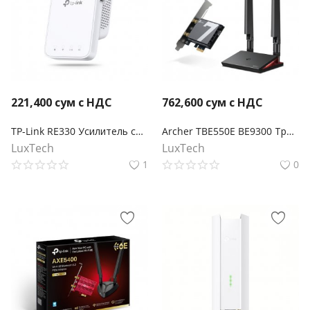
221,400
сум с НДС
762,600
сум с НДС
TP-Link RE330 Усилитель сигнала Wi‑Fi AC1200 с поддержкой Mesh
Archer TBE550E BE9300 Трехдиапазонный беспроводной PCI Express-адаптер Wi-Fi 7 с поддержкой Bluetooth 5.4
LuxTech
LuxTech
1
0