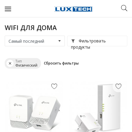
WIFI ДЛЯ ДОМА
WIFI ДЛЯ ДОМА
Фильтровать
РЕШЕНИЯ ДЛЯ ДОМА
продукты
ДЛЯ БИЗНЕСА
Тип
Сбросить фильтры
Физический
ДЛЯ ОПЕРАТОРОВ СВЯЗИ
Прочее
Избранное
Контакты
Войти
Регистрация