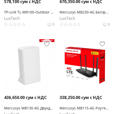
578,100
сум с НДС
670,350.00
сум с НДС
TP-Link TL-MR100-Outdoor N300 Наружный беспроводной 4G LTE маршрутизатор
Mercusys MB230-4G Беспроводной двухдиапазонный гигабитный маршрутизатор 4G+ Cat6 AC1200
LuxTech
LuxTech
0
0
436,650.00
сум с НДС
338,250.00
сум с НДС
Mercusys MB130-4G Двухдиапазонный роутер Wi‑Fi AC1200 с поддержкой 4G LTE
Mercusys MB115-4G Роутер Wi-Fi N300 с поддержкой 4G LTE