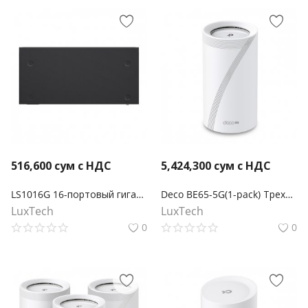
516,600
сум с НДС
5,424,300
сум с НДС
LS1016G 16-портовый гигабитный настольный/стоечный коммутатор
Deco BE65-5G(1-pack) Трехдиапазонная Mesh-модуль Wi-Fi 7 BE11000 с поддержкой 5G
LuxTech
LuxTech
0
0